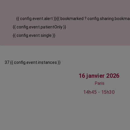
{{ config.event.alert }}
{{ bookmarked ? config.sharing.bookmar
{{ config.event.patientOnly }}
{{ config.event.single }}
37 {{ config.event.instances }}
16 janvier 2026
Paris
14h45 - 15h30