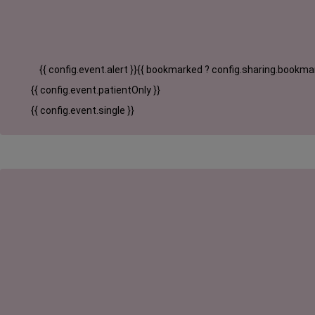
{{ config.event.alert }}
{{ bookmarked ? config.sharing.bookmar
{{ config.event.patientOnly }}
{{ config.event.single }}