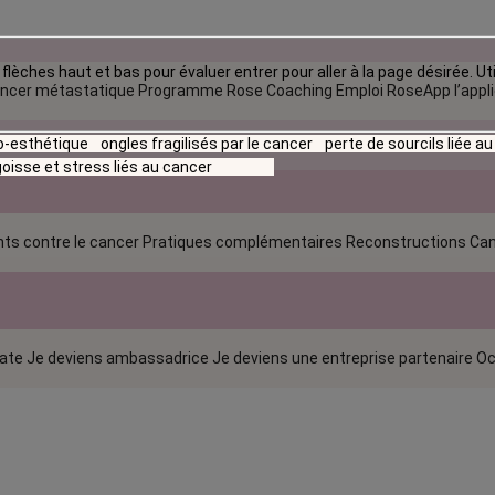
flèches haut et bas pour évaluer entrer pour aller à la page désirée. Uti
ncer métastatique
Programme Rose Coaching Emploi
RoseApp l’appl
io-esthétique
ongles fragilisés par le cancer
perte de sourcils liée a
oisse et stress liés au cancer
ts contre le cancer
Pratiques complémentaires
Reconstructions
Can
rate
Je deviens ambassadrice
Je deviens une entreprise partenaire
Oc