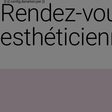
Rendez-vou
}}
{{ config.donation.per }}
esthéticie