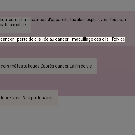
lisateurs et utilisatrices d‘appareils tactiles, explorez en touchant
ication mobile
u cancer
perte de cils liée au cancer
maquillage des cils
Rdv de
cers métastatiques
L’après cancer
La fin de vie
tobre Rose
Nos partenaires