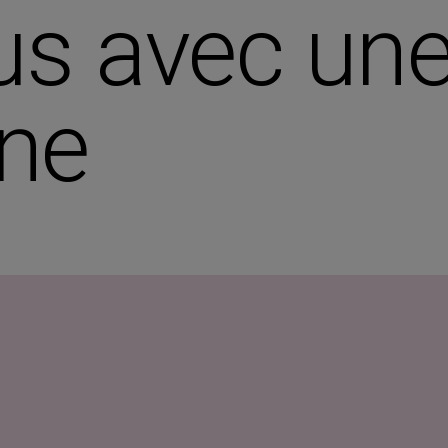
s avec une
nne