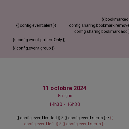
{{ bookmarked
{{ config.event.alert }}
config.sharing.bookmark.remove
config.sharing.bookmark.add 
{{ config.event.patientOnly }}
{{ config.event.group }}
11 octobre 2024
En ligne
14h30 - 16h30
{{ config.event.limited }} 8 {{ config.event.seats }} •
{{
config.event.left }} 8 {{ config.event.seats }}