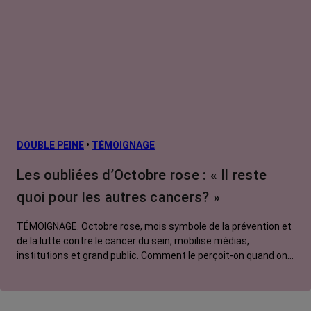
DOUBLE PEINE
•
TÉMOIGNAGE
Les oubliées d’Octobre rose : « Il reste
quoi pour les autres cancers? »
TÉMOIGNAGE. Octobre rose, mois symbole de la prévention et
de la lutte contre le cancer du sein, mobilise médias,
institutions et grand public. Comment le perçoit-on quand on
est une femme touchée par un tout autre cancer ? Manon,
touchée par un cancer du poumon métastatique, regrette que
l'évènement capte autant d'attention au détriment d'autres