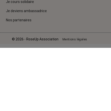
Je cours solidaire
Je deviens ambassadrice
Nos partenaires
© 2026 - RoseUp Association
Mentions légales