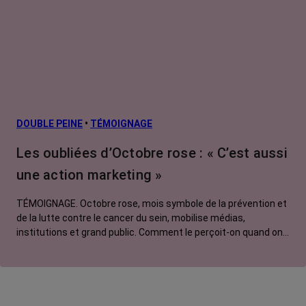
secondaires
Cancers
métastatiques
Facteurs de
risque et
prévention
L’après cancer
DOUBLE PEINE
•
TÉMOIGNAGE
Traitements
Les oubliées d’Octobre rose : « C’est aussi
contre le cancer
une action marketing »
La vie autour
TÉMOIGNAGE. Octobre rose, mois symbole de la prévention et
de la lutte contre le cancer du sein, mobilise médias,
institutions et grand public. Comment le perçoit-on quand on
est une femme touchée par un tout autre cancer ?
Emmanuelle, touchée par un cancer du rein métastatique,
soutien l'évènement mais regrette son instrumentalisation à
des fins commerciales.