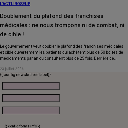
L’ACTU ROSEUP
Doublement du plafond des franchises
médicales : ne nous trompons ni de combat, ni
de cible !
Le gouvernement veut doubler le plafond des franchises médicales
et cible ouvertement les patients qui achètent plus de 50 boîtes de
médicaments par an ou consultent plus de 25 fois. Derrière ce
discours sur la « responsabilisation », ce sont en réalité les malades
23 juillet 2026
chroniques, et en premier lieu les personnes touchées par un cancer,
{{ config.newsletters.label}}
qui vont payer le prix fort. RoseUp alerte : cette mesure ne
responsabilise personne, elle punit des patients qui n'ont pas le choix.
{{ config.forms.info }}