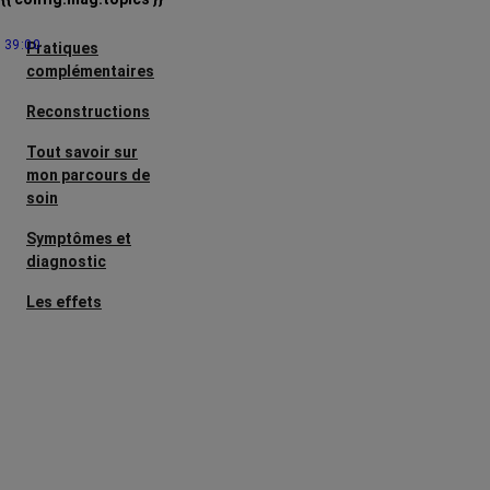
39:00
Pratiques
complémentaires
Reconstructions
Tout savoir sur
mon parcours de
soin
Symptômes et
diagnostic
Les effets
secondaires
Cancers
métastatiques
L’après cancer
Facteurs de