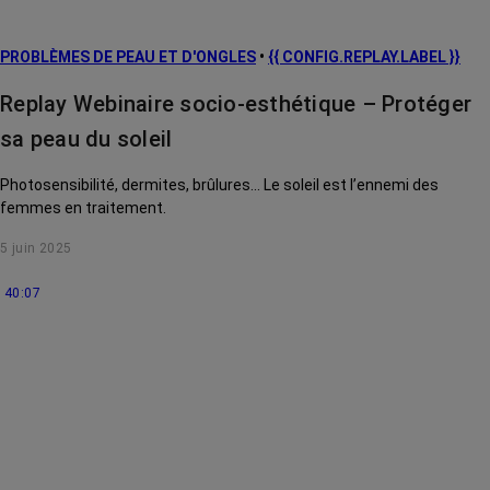
risque et
prévention
PROBLÈMES DE PEAU ET D'ONGLES
•
{{ CONFIG.REPLAY.LABEL }}
Traitements
contre le cancer
Replay Webinaire socio-esthétique – Protéger
La vie autour
sa peau du soleil
Photosensibilité, dermites, brûlures... Le soleil est l’ennemi des
femmes en traitement.
5 juin 2025
40:07