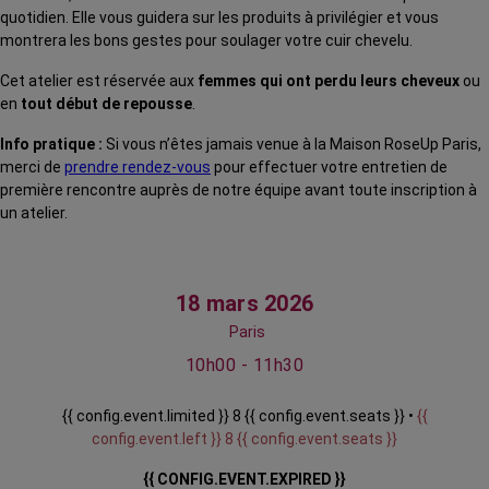
quotidien. Elle vous guidera sur les produits à privilégier et vous
montrera les bons gestes pour soulager votre cuir chevelu.
Cet atelier est réservée aux
femmes qui ont perdu leurs cheveux
ou
en
tout début de repousse
.
Info pratique :
Si vous n’êtes jamais venue à la Maison RoseUp Paris,
merci de
prendre rendez-vous
pour effectuer votre entretien de
première rencontre auprès de notre équipe avant toute inscription à
un atelier.
18 mars 2026
Paris
10h00 - 11h30
{{ config.event.limited }} 8 {{ config.event.seats }} •
{{
config.event.left }} 8 {{ config.event.seats }}
{{ CONFIG.EVENT.EXPIRED }}