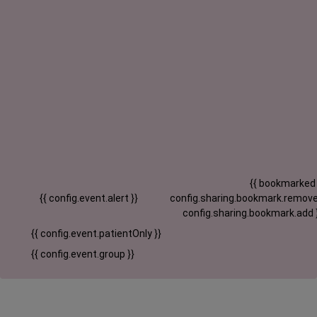
{{ bookmarked
{{ config.event.alert }}
config.sharing.bookmark.remove
config.sharing.bookmark.add 
{{ config.event.patientOnly }}
{{ config.event.group }}