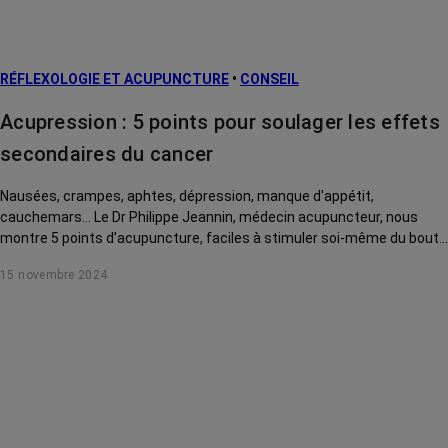
RÉFLEXOLOGIE ET ACUPUNCTURE
•
CONSEIL
Acupression : 5 points pour soulager les effets
secondaires du cancer
Nausées, crampes, aphtes, dépression, manque d'appétit,
cauchemars... Le Dr Philippe Jeannin, médecin acupuncteur, nous
montre 5 points d’acupuncture, faciles à stimuler soi-même du bout
des doigts, pour soulager ces effets secondaires du cancer et de ses
15 novembre 2024
traitements.