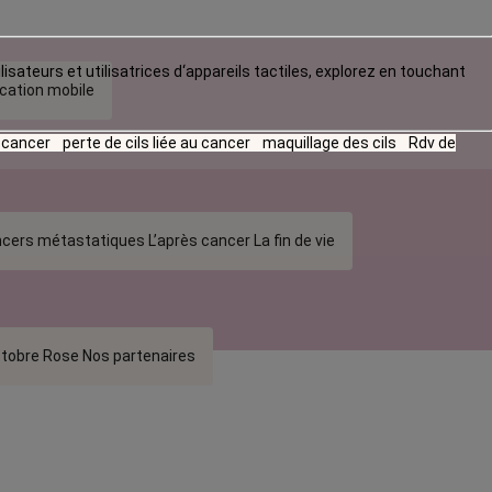
lisateurs et utilisatrices d‘appareils tactiles, explorez en touchant
ication mobile
u cancer
perte de cils liée au cancer
maquillage des cils
Rdv de
cers métastatiques
L’après cancer
La fin de vie
tobre Rose
Nos partenaires