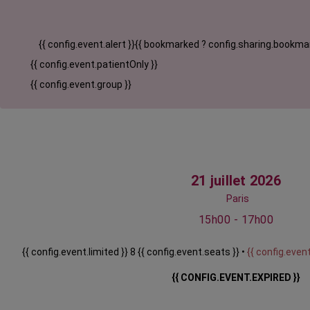
{{ config.event.alert }}
{{ bookmarked ? config.sharing.bookmar
{{ config.event.patientOnly }}
{{ config.event.group }}
21 juillet 2026
Paris
15h00 - 17h00
{{ config.event.limited }} 8 {{ config.event.seats }} •
{{ config.event
{{ CONFIG.EVENT.EXPIRED }}