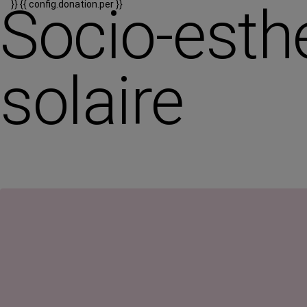
Socio-esth
}}
{{ config.donation.per }}
solaire