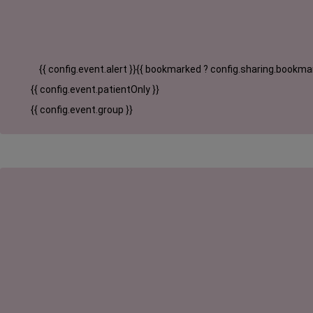
{{ config.event.alert }}
{{ bookmarked ? config.sharing.bookmar
{{ config.event.patientOnly }}
{{ config.event.group }}