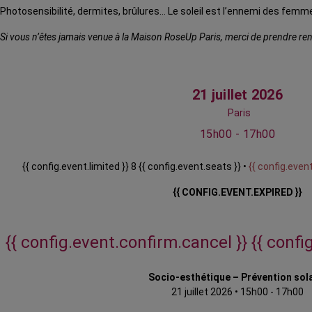
Photosensibilité, dermites, brûlures… Le soleil est l’ennemi des femme
Si vous n’êtes jamais venue à la Maison RoseUp Paris, merci de prendre rend
21 juillet 2026
Paris
15h00 - 17h00
{{ config.event.limited }} 8 {{ config.event.seats }} •
{{ config.event
{{ CONFIG.EVENT.EXPIRED }}
{{ config.event.confirm.cancel }}
{{ confi
Socio-esthétique – Prévention sol
21 juillet 2026
•
15h00 - 17h00