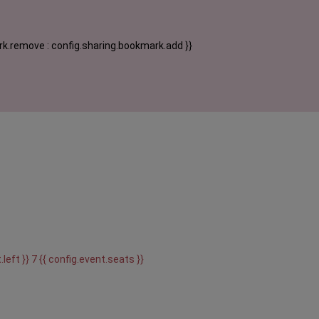
k.remove : config.sharing.bookmark.add }}
.left }} 7 {{ config.event.seats }}