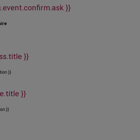
g.event.confirm.ask }}
aire
s.title }}
ion }}
.title }}
on }}