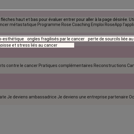
flèches haut et bas pour évaluer entrer pour aller à la page désirée. Uti
ncer métastatique
Programme Rose Coaching Emploi
RoseApp l’appl
io-esthétique
ongles fragilisés par le cancer
perte de sourcils liée a
oisse et stress liés au cancer
ts contre le cancer
Pratiques complémentaires
Reconstructions
Can
rate
Je deviens ambassadrice
Je deviens une entreprise partenaire
Oc