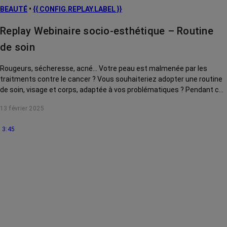
BEAUTÉ
•
{{ CONFIG.REPLAY.LABEL }}
Replay Webinaire socio-esthétique – Routine
de soin
Rougeurs, sécheresse, acné... Votre peau est malmenée par les
traitments contre le cancer ? Vous souhaiteriez adopter une routine
de soin, visage et corps, adaptée à vos problématiques ? Pendant ce
webinaire, Prescilia Wrobel, socio-esthéticienne, vous conseille des
13 février 2025
produits incontournables, à avoir dans votre salle de bain pour
démarrer votre routine beauté. Ce webinaire a été enregistré le 23
3:45
juillet 2024.