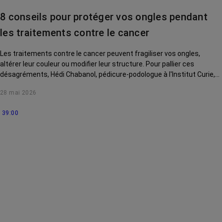
contre le cancer
8 conseils pour protéger vos ongles pendant
La vie autour
les traitements contre le cancer
Les traitements contre le cancer peuvent fragiliser vos ongles,
altérer leur couleur ou modifier leur structure. Pour pallier ces
désagréments, Hédi Chabanol, pédicure-podologue à l'Institut Curie,
vous livre 8 conseils en vidéo.
28 mai 2026
39:00