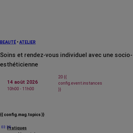
BEAUTÉ
•
ATELIER
Soins et rendez-vous individuel avec une socio-
esthéticienne
20 {{
14 août 2026
config.event.instances
10h00 - 11h00
}}
{{ config.mag.topics }}
03:32
Pratiques