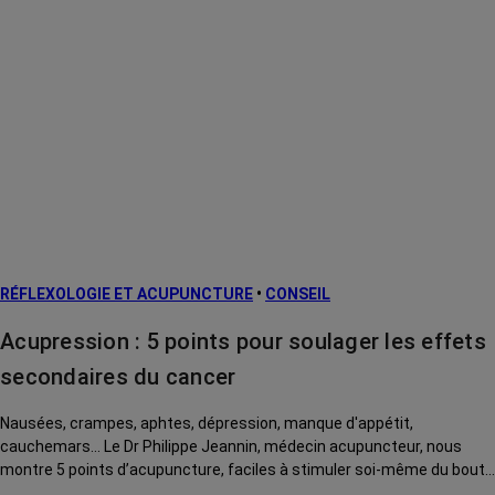
RÉFLEXOLOGIE ET ACUPUNCTURE
•
CONSEIL
Acupression : 5 points pour soulager les effets
secondaires du cancer
Nausées, crampes, aphtes, dépression, manque d'appétit,
cauchemars... Le Dr Philippe Jeannin, médecin acupuncteur, nous
montre 5 points d’acupuncture, faciles à stimuler soi-même du bout
des doigts, pour soulager ces effets secondaires du cancer et de ses