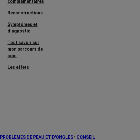
complémentaires
Reconstructions
Symptômes et
diagnostic
Tout savoir sur
mon parcours de
soin
Les effets
secondaires
Cancers
métastatiques
Facteurs de
risque et
prévention
L’après cancer
PROBLÈMES DE PEAU ET D'ONGLES
•
CONSEIL
Traitements