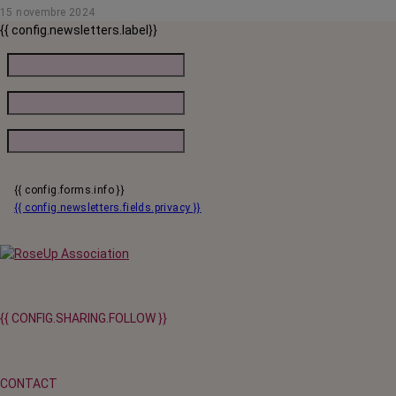
15 novembre 2024
traitements.
{{ config.newsletters.label}}
{{ config.forms.info }}
{{ config.newsletters.fields.privacy }}
{{ CONFIG.SHARING.FOLLOW }}
CONTACT