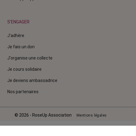
S'ENGAGER
J'adhère
Je fais un don
J'organise une collecte
Je cours solidaire
Je deviens ambassadrice
Nos partenaires
© 2026 - RoseUp Association
Mentions légales