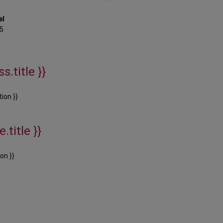
el
5
s.title }}
ion }}
.title }}
on }}