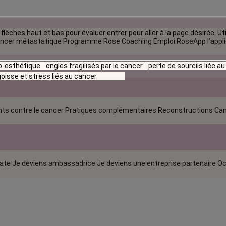
flèches haut et bas pour évaluer entrer pour aller à la page désirée. Uti
ncer métastatique
Programme Rose Coaching Emploi
RoseApp l’appl
io-esthétique
ongles fragilisés par le cancer
perte de sourcils liée a
oisse et stress liés au cancer
ts contre le cancer
Pratiques complémentaires
Reconstructions
Can
rate
Je deviens ambassadrice
Je deviens une entreprise partenaire
Oc