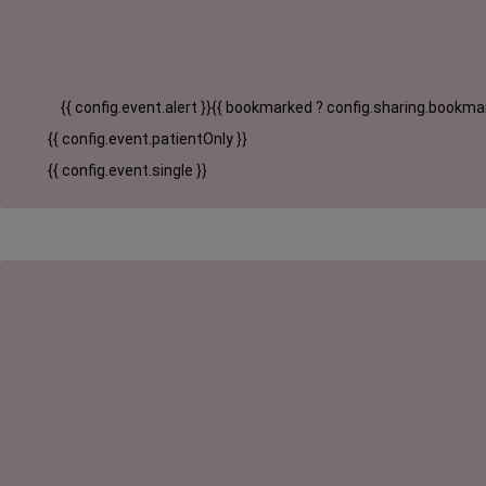
{{ config.event.alert }}
{{ bookmarked ? config.sharing.bookmar
{{ config.event.patientOnly }}
{{ config.event.single }}