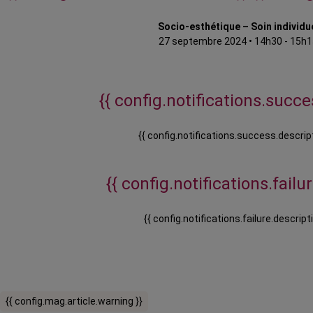
Socio-esthétique – Soin individu
27 septembre 2024
•
14h30 - 15h1
{{ config.notifications.succes
{{ config.notifications.success.descript
{{ config.notifications.failure
{{ config.notifications.failure.descripti
{{ config.mag.article.warning }}