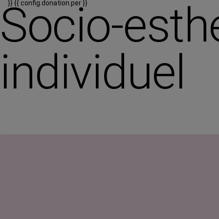
Socio-esth
}}
{{ config.donation.per }}
individuel