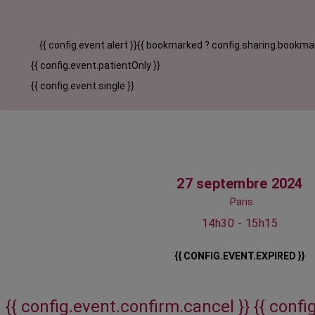
{{ config.event.alert }}
{{ bookmarked ? config.sharing.bookmar
{{ config.event.patientOnly }}
{{ config.event.single }}
27 septembre 2024
Paris
14h30 - 15h15
{{ CONFIG.EVENT.EXPIRED }}
{{ config.event.confirm.cancel }}
{{ confi