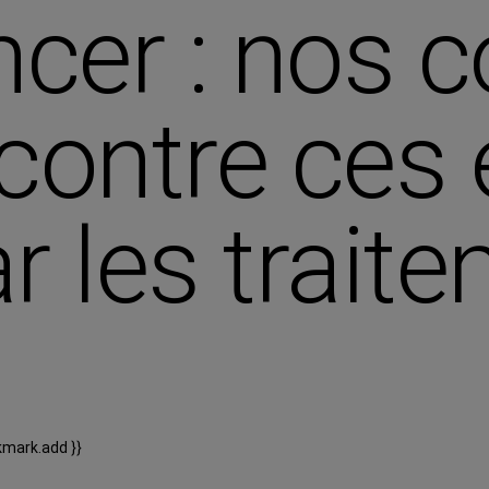
cer : nos c
 contre ces
r les trait
kmark.add }}