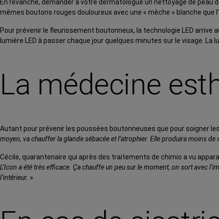
En revanche, demander à votre dermatologue un nettoyage de peau derma
mêmes boutons rouges douloureux avec une « mèche » blanche que l’on n
Pour prévenir le fleurissement boutonneux, la technologie LED arrive a
lumière LED à passer chaque jour quelques minutes sur le visage. La lum
La médecine esthé
Autant pour prévenir les poussées boutonneuses que pour soigner les 
moyen, va chauffer la glande sébacée et l’atrophier. Elle produira moins de
Cécile, quarantenaire qui après des traitements de chimio a vu appara
L’Icon a été très efficace. Ça chauffe un peu sur le moment, on sort avec 
l’intérieur.
»