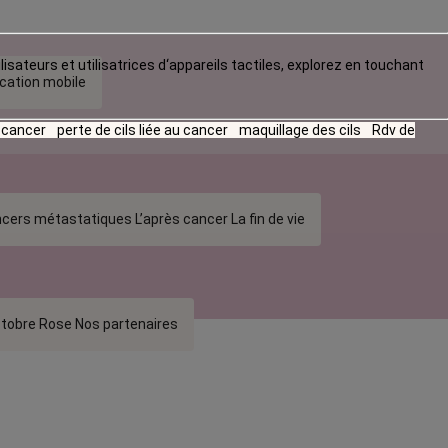
lisateurs et utilisatrices d‘appareils tactiles, explorez en touchant
ication mobile
u cancer
perte de cils liée au cancer
maquillage des cils
Rdv de
cers métastatiques
L’après cancer
La fin de vie
tobre Rose
Nos partenaires