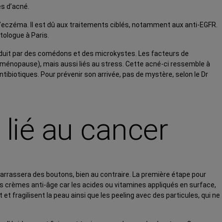
es d’acné.
l’eczéma. Il est dû aux traitements ciblés, notamment aux anti-EGFR.
tologue à Paris.
 traduit par des comédons et des microkystes. Les facteurs de
nopause), mais aussi liés au stress. Cette acné-ci ressemble à
ibiotiques. Pour prévenir son arrivée, pas de mystère, selon le Dr
lié au cancer
débarrassera des boutons, bien au contraire. La première étape pour
es crèmes anti-âge car les acides ou vitamines appliqués en surface,
 fragilisent la peau ainsi que les peeling avec des particules, qui ne