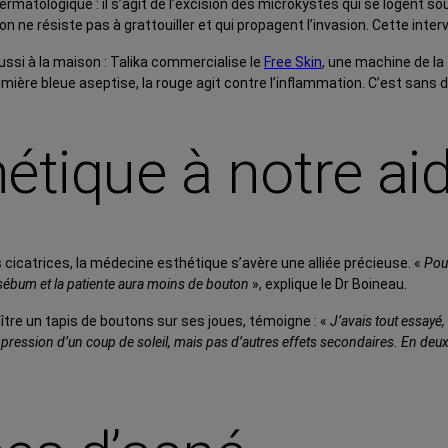
tologique : il s’agit de l’excision des microkystes qui se logent sou
e résiste pas à grattouiller et qui propagent l’invasion. Cette interv
ussi à la maison : Talika commercialise le
Free Skin
, une machine de la
ière bleue aseptise, la rouge agit contre l’inflammation. C’est sans do
tique à notre aid
cicatrices, la médecine esthétique s’avère une alliée précieuse. «
Pour
 sébum et la patiente aura moins de bouton
», explique le Dr Boineau.
ître un tapis de boutons sur ses joues, témoigne : «
J’avais tout essayé
l’impression d’un coup de soleil, mais pas d’autres effets secondaires. En