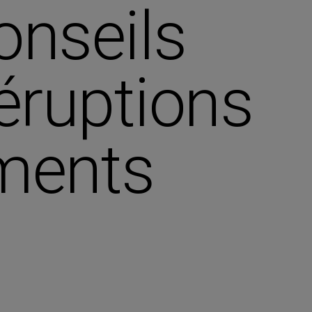
onseils
 éruptions
ements