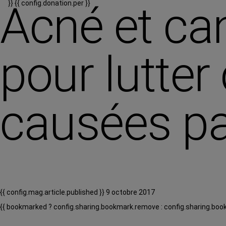
Acné et can
}}
{{ config.donation.per }}
pour lutter
causées pa
{{ config.mag.article.published }} 9 octobre 2017
{{ bookmarked ? config.sharing.bookmark.remove : config.sharing.boo