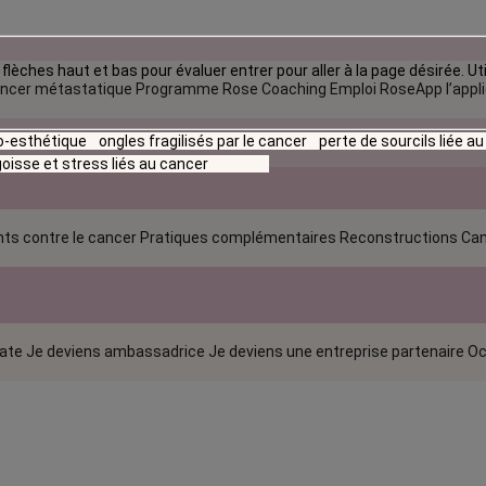
flèches haut et bas pour évaluer entrer pour aller à la page désirée. Uti
ncer métastatique
Programme Rose Coaching Emploi
RoseApp l’appl
io-esthétique
ongles fragilisés par le cancer
perte de sourcils liée a
oisse et stress liés au cancer
ts contre le cancer
Pratiques complémentaires
Reconstructions
Can
rate
Je deviens ambassadrice
Je deviens une entreprise partenaire
Oc