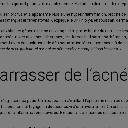
elles qui ont pourri votre adolescence. En fait, on discerne deux typ
x, est profus et s’apparente plus à une hyperinflammation, proche de 
er des marques inflammatoires
», explique le Dr Thioly-Bensoussan, derma
 envahit, en général, le bas du visage et la partie haute du cou. Il se
nsécutives aux chimiothérapies, traitements d’hormonothérapies, mé
mment avec des solutions de désincrustation légère associées à des ant
ne de peau parfaite, et surtout un démaquillage complet tous les soirs
. »
rasser de l’acné 
er d’agresser sa peau. Ce n’est pas en s’étrillant l’épiderme qu’on se 
ptez pour un nettoyage en douceur suivi d’une hydratation. On oublie l
uer des inflammations sévères. Exit aussi les masques qui assèchent et