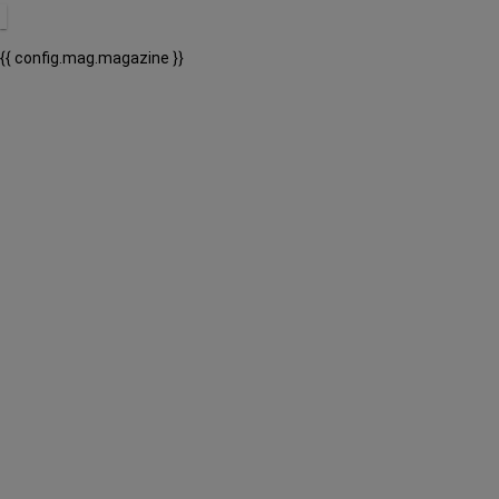
{{ config.mag.magazine }}