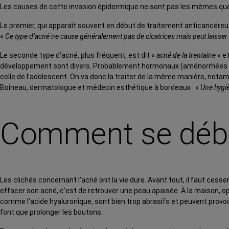
Les causes de cette invasion épidermique ne sont pas les mêmes que c
Le premier, qui apparaît souvent en début de traitement anticancéreu
«
Ce type d’acné ne cause généralement pas de cicatrices mais peut laiss
Le seconde type d’acné, plus fréquent, est dit «
acné de la trentaine
» et
développement sont divers. Probablement hormonaux (aménorrhées co
celle de l’adolescent. On va donc la traiter de la même manière, nota
Boineau, dermatologue et médecin esthétique à bordeaux : «
Une hygiè
Comment se débar
Les clichés concernant l’acné ont la vie dure. Avant tout, il faut cess
effacer son acné, c’est de retrouver une peau apaisée. À la maison, o
comme l’acide hyaluronique, sont bien trop abrasifs et peuvent provoq
font que prolonger les boutons.