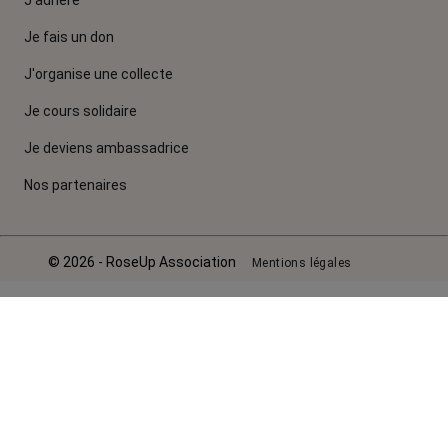
J'adhère
Je fais un don
J'organise une collecte
Je cours solidaire
Je deviens ambassadrice
Nos partenaires
© 2026 - RoseUp Association
Mentions légales