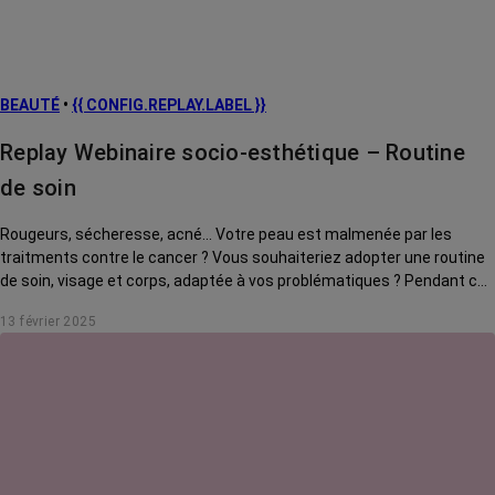
BEAUTÉ
•
{{ CONFIG.REPLAY.LABEL }}
Replay Webinaire socio-esthétique – Routine
de soin
Rougeurs, sécheresse, acné... Votre peau est malmenée par les
traitments contre le cancer ? Vous souhaiteriez adopter une routine
de soin, visage et corps, adaptée à vos problématiques ? Pendant ce
webinaire, Prescilia Wrobel, socio-esthéticienne, vous conseille des
13 février 2025
produits incontournables, à avoir dans votre salle de bain pour
démarrer votre routine beauté. Ce webinaire a été enregistré le 23
juillet 2024.