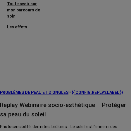
Tout savoir sur
mon parcours de
soin
Les effets
secondaires
Cancers
métastatiques
Facteurs de
risque et
prévention
L’après cancer
PROBLÈMES DE PEAU ET D'ONGLES
•
{{ CONFIG.REPLAY.LABEL }}
Traitements
contre le cancer
Replay Webinaire socio-esthétique – Protéger
La vie autour
sa peau du soleil
Photosensibilité, dermites, brûlures... Le soleil est l’ennemi des