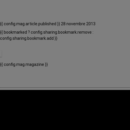
{{ config.mag.article.published }} 28 novembre 2013
{{ bookmarked ? config.sharing.bookmark.remove :
config.sharing.bookmark.add }}
{{ config.mag.magazine }}