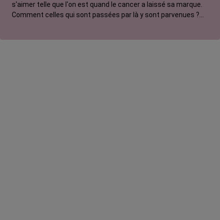
s'aimer telle que l'on est quand le cancer a laissé sa marque.
Comment celles qui sont passées par là y sont parvenues ?
Danse, tatouage, photothérapie, défi physique, qu’est-ce qui
marche ? Elles racontent.