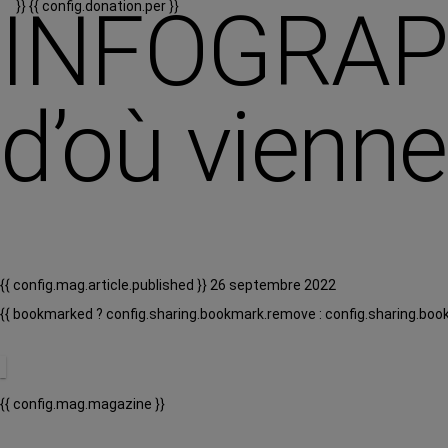
INFOGRAPHI
}}
{{ config.donation.per }}
d’où vienne
{{ config.mag.article.published }} 26 septembre 2022
{{ bookmarked ? config.sharing.bookmark.remove : config.sharing.boo
{{ config.mag.magazine }}