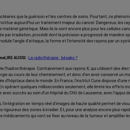
léaires que la guérison et les centres de soins. Pourtant, ce phénomè
nstitue aujourd’hui un traitement majeur du cancer. Dangereux, les ray
 matériel génétique. Mais ils le sont encore plus pour les cellules can
 par irradiation, procédé dont la précision a progressé de manière sp
 module l’angle d’attaque, la forme et l’intensité des rayons par un s
LIRE AUSSI :
La radiothérapie : késako ?
 l’hadronthérapie. Contrairement aux rayons X, qui utilisent des élec
ergie au cours de leur cheminement, et donc d’en avoir conservé un max
e d’hôpitaux dans le monde. En France, l’institut Curie dispose d’une
ion. En opérant quelques millisecondes seulement, elle limite les effets i
 avec succès au sein d’un hôpital du CHU de Lausanne, avec l’appui d
i, l’intégration en temps réel d’images de haute qualité permet de visu
rigoureux des zones à irradier. Et, pour une analyse encore plus rapide d
 de médicaments qui vont se fixer au niveau de la tumeur et amplifier 