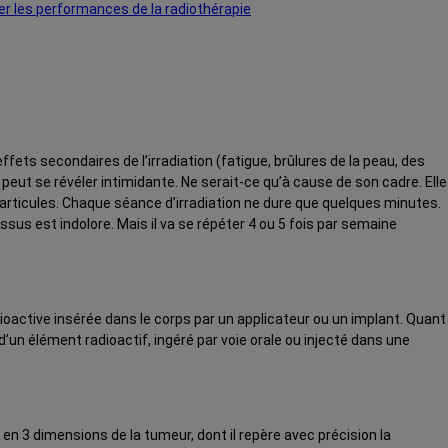
er les performances de la radiothérapie
ffets secondaires de l’irradiation (fatigue, brûlures de la peau, des
eut se révéler intimidante. Ne serait-ce qu’à cause de son cadre. Elle
particules. Chaque séance d’irradiation ne dure que quelques minutes.
sus est indolore. Mais il va se répéter 4 ou 5 fois par semaine
dioactive insérée dans le corps par un applicateur ou un implant. Quant
d’un élément radioactif, ingéré par voie orale ou injecté dans une
n 3 dimensions de la tumeur, dont il repère avec précision la