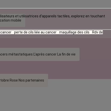
lisateurs et utilisatrices d‘appareils tactiles, explorez en touchant
ication mobile
u cancer
perte de cils liée au cancer
maquillage des cils
Rdv de
cers métastatiques
L’après cancer
La fin de vie
tobre Rose
Nos partenaires