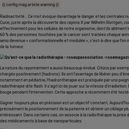
{{ config.mag.article.warning }}
Radioactivité… Ce mot évoque davantage le danger et les centrales nuc
Curie, juste après la découverte des rayons X par Wilhelm Röntgen, co
effectivement pour les cellules de notre organisme, dont ils abîment le
60 % des personnes touchées par le cancer sont traitées chaque année
ainsi devenue « conformationnelle et modulée », c’est-à-dire que l’on
de la tumeur.
La nature du rayonnement a aussi beaucoup évolué. Citons par exemple
chargés positivement (hadrons). Ils ont l’avantage de libérer peu d’én
notamment en pédiatrie, l’hadronthérapie est pratiquée par une poigné
radiothérapie dite flash. Il s’agit ici de jouer sur la vitesse d’irradiat
bouge pendant l’intervention. Cette approche a récemment été testée
Gagner toujours plus en précision est un objectif constant. Aujourd’hu
précisément le positionnement de la patiente et obtenir un ciblage plus 
intéressant. Dans certains cas, on associe à la radiothérapie la prise
des médicaments à base de nanoparticules.