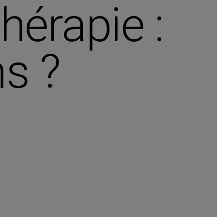
érapie :
ns ?