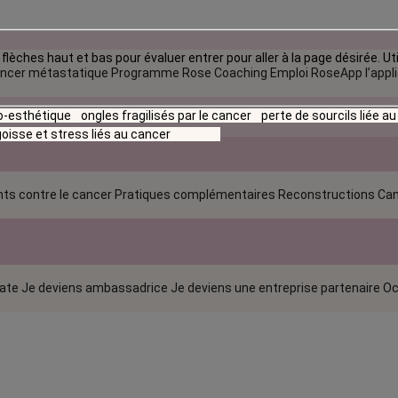
flèches haut et bas pour évaluer entrer pour aller à la page désirée. Uti
ncer métastatique
Programme Rose Coaching Emploi
RoseApp l’appl
io-esthétique
ongles fragilisés par le cancer
perte de sourcils liée a
oisse et stress liés au cancer
ts contre le cancer
Pratiques complémentaires
Reconstructions
Can
rate
Je deviens ambassadrice
Je deviens une entreprise partenaire
Oc