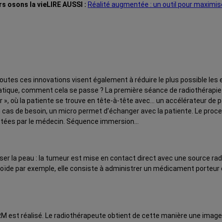
LIRE AUSSI :
Réalité augmentée : un outil pour maximis
toutes ces innovations visent également à réduire le plus possible les e
atique, comment cela se passe ? La première séance de radiothérapie p
r », où la patiente se trouve en tête-à-tête avec… un accélérateur de 
 cas de besoin, un micro permet d’échanger avec la patiente. Le proces
ictées par le médecin. Séquence immersion…
rser la peau : la tumeur est mise en contact direct avec une source ra
hyroïde par exemple, elle consiste à administrer un médicament porteur 
 est réalisé. Le radiothérapeute obtient de cette manière une image e