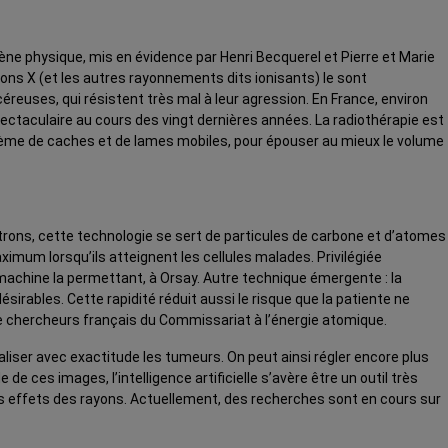
ne physique, mis en évidence par Henri Becquerel et Pierre et Marie
ons X (et les autres rayonnements dits ionisants) le sont
céreuses, qui résistent très mal à leur agression. En France, environ
ectaculaire au cours des vingt dernières années. La radiothérapie est
ystème de caches et de lames mobiles, pour épouser au mieux le volume
trons, cette technologie se sert de particules de carbone et d’atomes
imum lorsqu’ils atteignent les cellules malades. Privilégiée
 machine la permettant, à Orsay. Autre technique émergente : la
ndésirables. Cette rapidité réduit aussi le risque que la patiente ne
e chercheurs français du Commissariat à l’énergie atomique.
aliser avec exactitude les tumeurs. On peut ainsi régler encore plus
e ces images, l’intelligence artificielle s’avère être un outil très
les effets des rayons. Actuellement, des recherches sont en cours sur