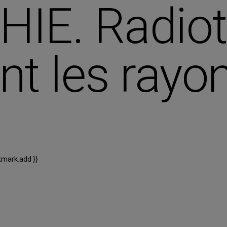
E. Radioth
nt les rayo
kmark.add }}