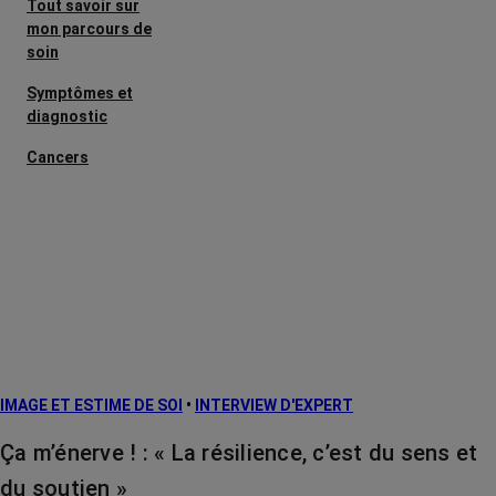
Tout savoir sur
mon parcours de
soin
Symptômes et
diagnostic
Cancers
métastatiques
Les effets
secondaires
L’après cancer
Facteurs de
risque et
prévention
IMAGE ET ESTIME DE SOI
•
INTERVIEW D'EXPERT
Traitements
contre le cancer
Ça m’énerve ! : « La résilience, c’est du sens et
La vie autour
du soutien »