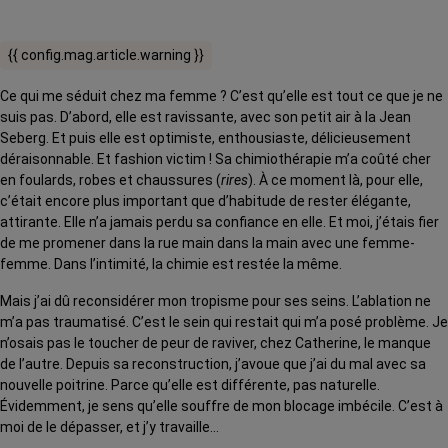
{{ config.mag.article.warning }}
Ce qui me séduit chez ma femme ? C’est qu’elle est tout ce que je ne
suis pas. D’abord, elle est ravissante, avec son petit air à la Jean
Seberg. Et puis elle est optimiste, enthousiaste, délicieusement
déraisonnable. Et fashion victim ! Sa chimiothérapie m’a coûté cher
en foulards, robes et chaussures (
rires
). À ce moment là, pour elle,
c’était encore plus important que d’habitude de rester élégante,
attirante. Elle n’a jamais perdu sa conﬁance en elle. Et moi, j’étais ﬁer
de me promener dans la rue main dans la main avec une femme-
femme. Dans l’intimité, la chimie est restée la même.
Mais j’ai dû reconsi­dérer mon tropisme pour ses seins. L’ablation ne
m’a pas traumatisé. C’est le sein qui restait qui m’a posé problème. Je
n’osais pas le toucher de peur de raviver, chez Catherine, le manque
de l’autre. Depuis sa reconstruction, j’avoue que j’ai du mal avec sa
nouvelle poitrine. Parce qu’elle est différente, pas naturelle.
Évidemment, je sens qu’elle souffre de mon blocage imbécile. C’est à
moi de le dépasser, et j’y travaille…