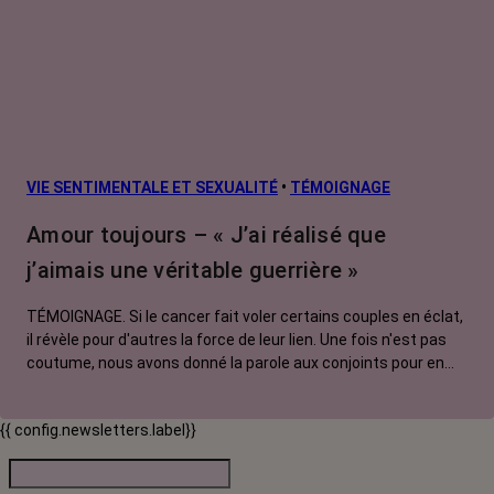
VIE SENTIMENTALE ET SEXUALITÉ
•
TÉMOIGNAGE
Amour toujours – « J’ai réalisé que
j’aimais une véritable guerrière »
TÉMOIGNAGE. Si le cancer fait voler certains couples en éclat,
il révèle pour d'autres la force de leur lien. Une fois n'est pas
coutume, nous avons donné la parole aux conjoints pour en
témoigner. Guillaume nous raconte comment, après 40 ans de
vie commune, l'épreuve du cancer lui a permis de découvrir
{{ config.newsletters.label}}
chez sa femme une combativité insoupçonnée qui lui donne
une nouvelle raison de l'aimer. À l'occasion de la Saint-
Valentin, il en profite pour lui redéclarer sa flamme.