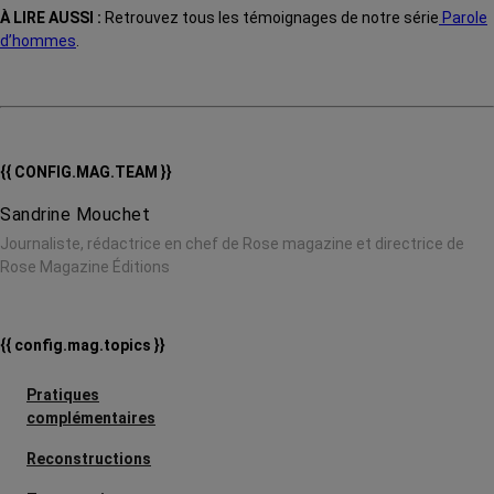
À LIRE AUSSI :
Retrouvez tous les témoignages de notre série
Parole
d’hommes
.
{{ CONFIG.MAG.TEAM }}
Sandrine Mouchet
Journaliste, rédactrice en chef de Rose magazine et directrice de
Rose Magazine Éditions
{{ config.mag.topics }}
Pratiques
complémentaires
Reconstructions