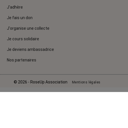
J'adhère
Je fais un don
J'organise une collecte
Je cours solidaire
Je deviens ambassadrice
Nos partenaires
© 2026 - RoseUp Association
Mentions légales