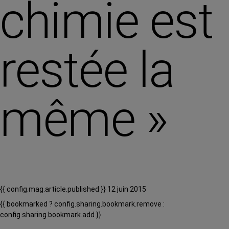
chimie est
restée la
même »
{{ config.mag.article.published }} 12 juin 2015
{{ bookmarked ? config.sharing.bookmark.remove :
config.sharing.bookmark.add }}