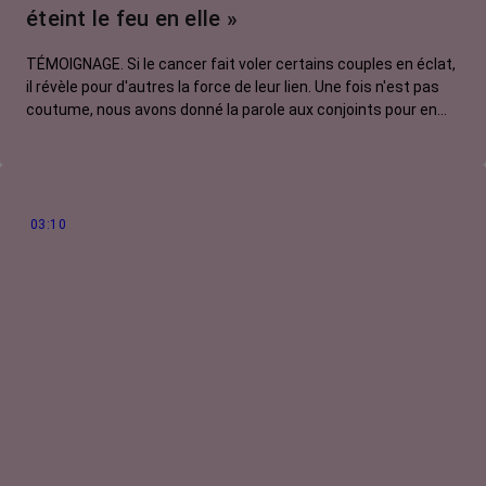
éteint le feu en elle »
TÉMOIGNAGE. Si le cancer fait voler certains couples en éclat,
il révèle pour d'autres la force de leur lien. Une fois n'est pas
coutume, nous avons donné la parole aux conjoints pour en
témoigner. Carole nous raconte pourquoi le diagnostic du
cancer de sa compagne, Agathe, n’a rien changé à l’amour
qu’elle lui porte. Malgré la maladie, elle voit toujours en elle le
tempérament de feu qui l’avait séduite dès le départ. Dans
cette vidéo, Carole redéclare sa flamme à sa moitié.
03:10