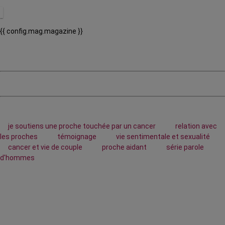
{{ config.mag.magazine }}
je soutiens une proche touchée par un cancer
relation avec
les proches
témoignage
vie sentimentale et sexualité
cancer et vie de couple
proche aidant
série parole
d'hommes