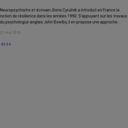
Neuropsychiatre et écrivain, Boris Cyrulnik a introduit en France la
notion de résilience dans les années 1990. S’appuyant sur les travaux
du psychologue anglais John Bowlby, il en propose une approche
pluridisciplinaire qui intègre des données biologiques, affectives,
21 mai 2026
psychologiques, sociales et culturelles.
03:24