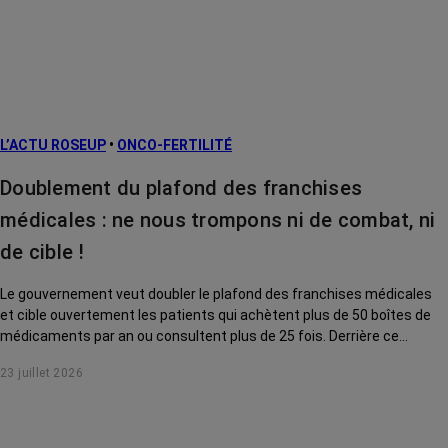
L’ACTU ROSEUP
•
ONCO-FERTILITÉ
Doublement du plafond des franchises
médicales : ne nous trompons ni de combat, ni
de cible !
Le gouvernement veut doubler le plafond des franchises médicales
et cible ouvertement les patients qui achètent plus de 50 boîtes de
médicaments par an ou consultent plus de 25 fois. Derrière ce
discours sur la « responsabilisation », ce sont en réalité les malades
23 juillet 2026
chroniques, et en premier lieu les personnes touchées par un cancer,
qui vont payer le prix fort. RoseUp alerte : cette mesure ne
responsabilise personne, elle punit des patients qui n'ont pas le choix.