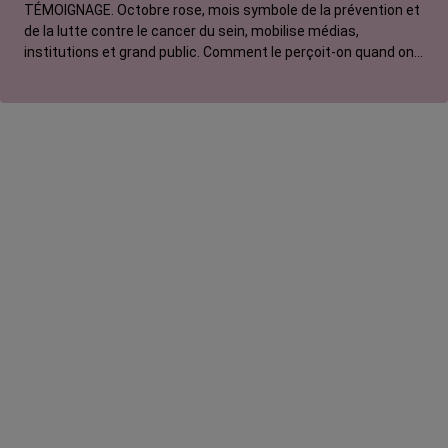
TÉMOIGNAGE. Octobre rose, mois symbole de la prévention et
de la lutte contre le cancer du sein, mobilise médias,
institutions et grand public. Comment le perçoit-on quand on
est une femme touchée par un tout autre cancer ? Manon,
touchée par un cancer du poumon métastatique, regrette que
l'évènement capte autant d'attention au détriment d'autres
causes.