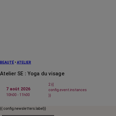
BEAUTÉ
•
ATELIER
Atelier SE : Yoga du visage
2 {{
7 août 2026
config.event.instances
10h00 - 11h00
}}
{{ config.newsletters.label}}