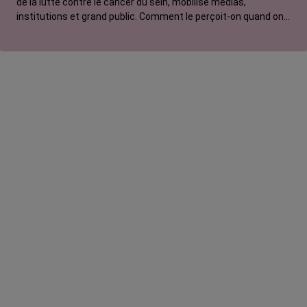
de la lutte contre le cancer du sein, mobilise médias,
institutions et grand public. Comment le perçoit-on quand on
est une femme touchée par un tout autre cancer ?
Emmanuelle, touchée par un cancer du rein métastatique,
soutien l'évènement mais regrette son instrumentalisation à
des fins commerciales.