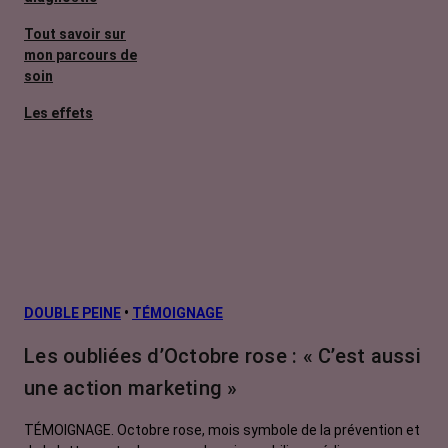
Tout savoir sur
mon parcours de
soin
Les effets
secondaires
Cancers
métastatiques
Facteurs de
risque et
prévention
L’après cancer
DOUBLE PEINE
•
TÉMOIGNAGE
Traitements
Les oubliées d’Octobre rose : « C’est aussi
contre le cancer
une action marketing »
La vie autour
TÉMOIGNAGE. Octobre rose, mois symbole de la prévention et