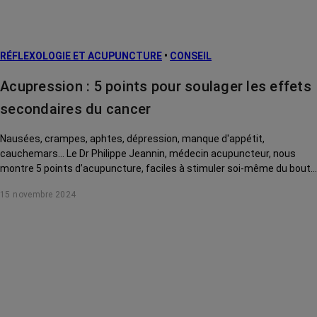
prévention
L’après cancer
RÉFLEXOLOGIE ET ACUPUNCTURE
•
CONSEIL
Traitements
contre le cancer
Acupression : 5 points pour soulager les effets
La vie autour
secondaires du cancer
Nausées, crampes, aphtes, dépression, manque d'appétit,
cauchemars... Le Dr Philippe Jeannin, médecin acupuncteur, nous
montre 5 points d’acupuncture, faciles à stimuler soi-même du bout
des doigts, pour soulager ces effets secondaires du cancer et de ses
15 novembre 2024
traitements.