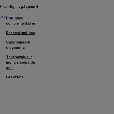
{{ config.mag.topics }}
3:45
Pratiques
complémentaires
Reconstructions
Symptômes et
diagnostic
Tout savoir sur
mon parcours de
soin
Les effets
secondaires
Cancers
métastatiques
Facteurs de
risque et