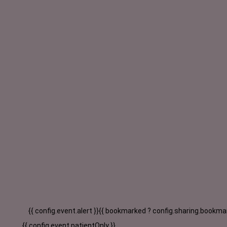
{{ config.event.alert }}
{{ bookmarked ? config.sharing.bookmar
{{ config.event.patientOnly }}