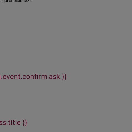
 qui choisissez !
g.event.confirm.ask }}
s.title }}