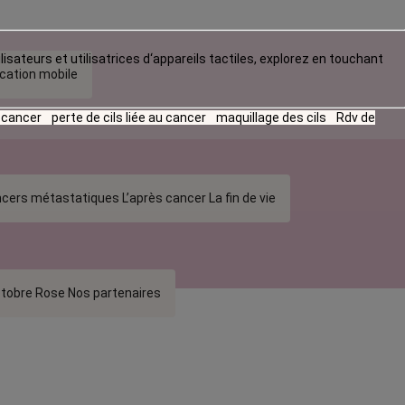
lisateurs et utilisatrices d‘appareils tactiles, explorez en touchant
ication mobile
u cancer
perte de cils liée au cancer
maquillage des cils
Rdv de
cers métastatiques
L’après cancer
La fin de vie
tobre Rose
Nos partenaires