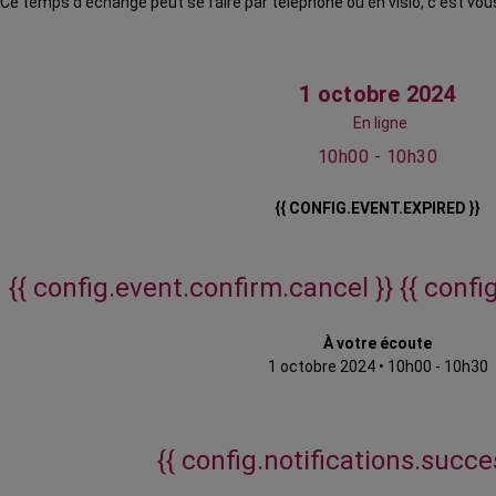
Ce temps d’échange peut se faire par téléphone ou en visio, c’est vous
1 octobre 2024
En ligne
10h00 - 10h30
{{ CONFIG.EVENT.EXPIRED }}
{{ config.event.confirm.cancel }}
{{ confi
À votre écoute
1 octobre 2024
•
10h00 - 10h30
{{ config.notifications.succes