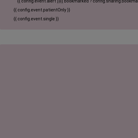
{{ config.event.alert }}
{{ bookmarked ? config.sharing.bookmar
{{ config.event.patientOnly }}
{{ config.event.single }}