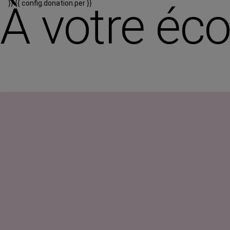
À votre éc
}}
{{ config.donation.per }}