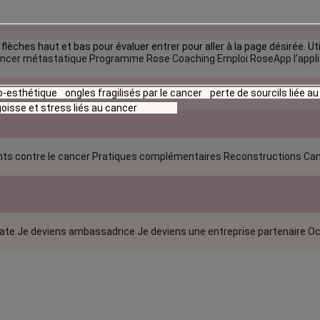
flèches haut et bas pour évaluer entrer pour aller à la page désirée. Uti
ncer métastatique
Programme Rose Coaching Emploi
RoseApp l’appl
io-esthétique
ongles fragilisés par le cancer
perte de sourcils liée a
oisse et stress liés au cancer
ts contre le cancer
Pratiques complémentaires
Reconstructions
Can
rate
Je deviens ambassadrice
Je deviens une entreprise partenaire
Oc