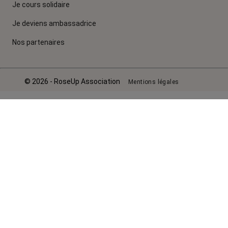
Je cours solidaire
Je deviens ambassadrice
Nos partenaires
© 2026 - RoseUp Association
Mentions légales