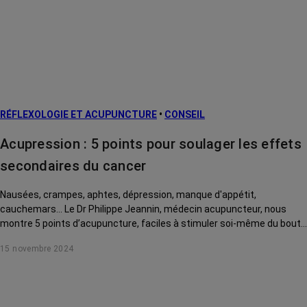
Cancers
métastatiques
Facteurs de
risque et
prévention
L’après cancer
RÉFLEXOLOGIE ET ACUPUNCTURE
•
CONSEIL
Traitements
contre le cancer
Acupression : 5 points pour soulager les effets
La vie autour
secondaires du cancer
Nausées, crampes, aphtes, dépression, manque d'appétit,
cauchemars... Le Dr Philippe Jeannin, médecin acupuncteur, nous
montre 5 points d’acupuncture, faciles à stimuler soi-même du bout
des doigts, pour soulager ces effets secondaires du cancer et de ses
15 novembre 2024
traitements.