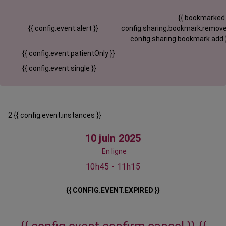
{{ bookmarked
{{ config.event.alert }}
config.sharing.bookmark.remove
config.sharing.bookmark.add 
{{ config.event.patientOnly }}
{{ config.event.single }}
2 {{ config.event.instances }}
10 juin 2025
En ligne
10h45 - 11h15
{{ CONFIG.EVENT.EXPIRED }}