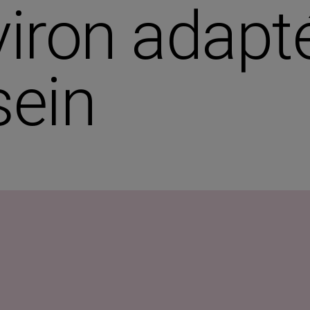
aviron adap
sein