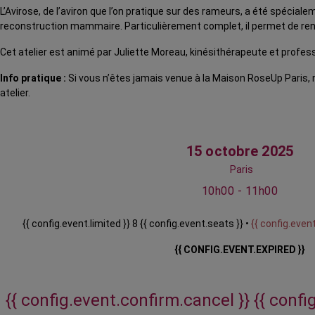
L’Avirose, de l’aviron que l’on pratique sur des rameurs, a été spécial
reconstruction mammaire. Particulièrement complet, il permet de renfo
Cet atelier est animé par Juliette Moreau, kinésithérapeute et profess
Info pratique :
Si vous n’êtes jamais venue à la Maison RoseUp Paris,
atelier.
15 octobre 2025
Paris
10h00 - 11h00
{{ config.event.limited }} 8 {{ config.event.seats }} •
{{ config.event
{{ CONFIG.EVENT.EXPIRED }}
{{ config.event.confirm.cancel }}
{{ confi