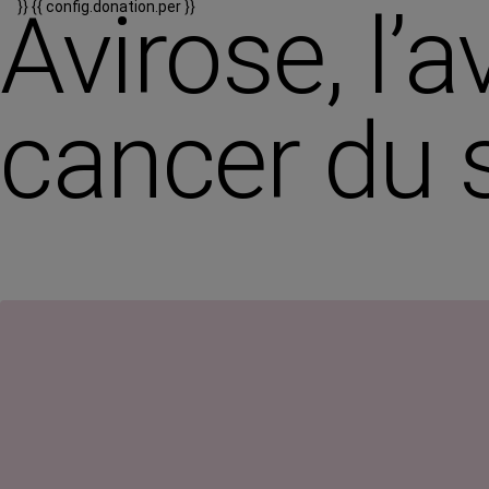
Avirose, l’
}}
{{ config.donation.per }}
cancer du 