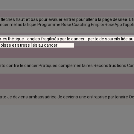
flèches haut et bas pour évaluer entrer pour aller à la page désirée. Uti
ncer métastatique
Programme Rose Coaching Emploi
RoseApp l’appl
io-esthétique
ongles fragilisés par le cancer
perte de sourcils liée a
oisse et stress liés au cancer
ts contre le cancer
Pratiques complémentaires
Reconstructions
Can
rate
Je deviens ambassadrice
Je deviens une entreprise partenaire
Oc