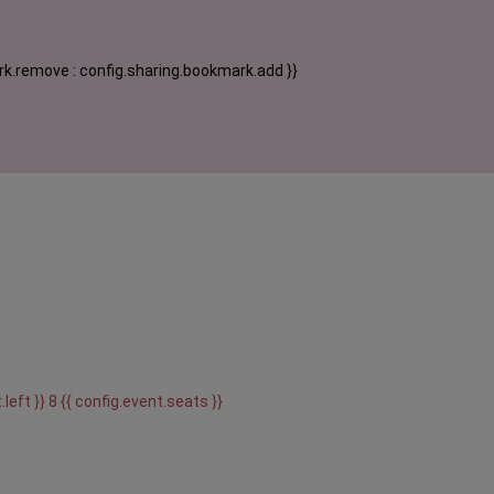
k.remove : config.sharing.bookmark.add }}
.left }} 8 {{ config.event.seats }}