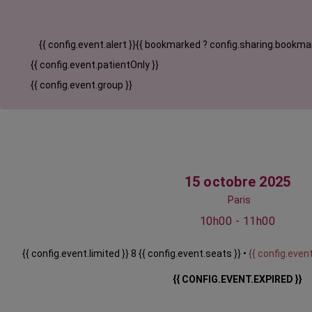
{{ config.event.alert }}
{{ bookmarked ? config.sharing.bookmar
{{ config.event.patientOnly }}
{{ config.event.group }}
15 octobre 2025
Paris
10h00 - 11h00
{{ config.event.limited }} 8 {{ config.event.seats }} •
{{ config.event
{{ CONFIG.EVENT.EXPIRED }}