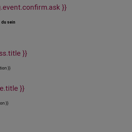
g.event.confirm.ask }}
 du sein
s.title }}
ion }}
.title }}
on }}