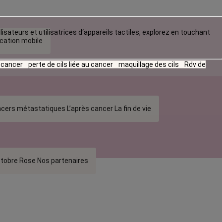
lisateurs et utilisatrices d‘appareils tactiles, explorez en touchant
ication mobile
u cancer
perte de cils liée au cancer
maquillage des cils
Rdv de
cers métastatiques
L’après cancer
La fin de vie
tobre Rose
Nos partenaires