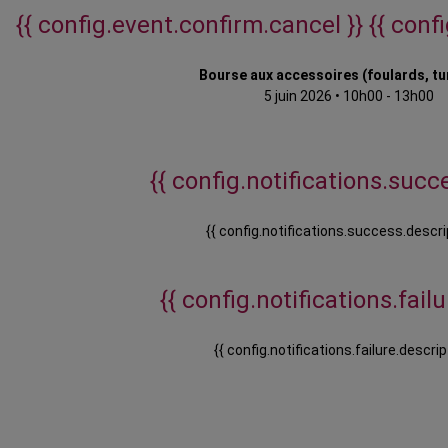
{{ config.event.confirm.cancel }}
{{ conf
Bourse aux accessoires (foulards, t
5 juin 2026
•
10h00 - 13h00
{{ config.notifications.succe
{{ config.notifications.success.descri
{{ config.notifications.failur
{{ config.notifications.failure.descrip