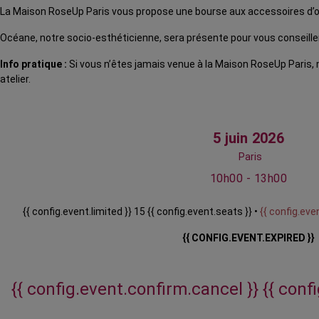
La Maison RoseUp Paris vous propose une bourse aux accessoires d’oc
Océane, notre socio-esthéticienne, sera présente pour vous conseiller
Info pratique :
Si vous n’êtes jamais venue à la Maison RoseUp Paris,
atelier.
5 juin 2026
Paris
10h00 - 13h00
{{ config.event.limited }} 15 {{ config.event.seats }} •
{{ config.even
{{ CONFIG.EVENT.EXPIRED }}
{{ config.event.confirm.cancel }}
{{ conf