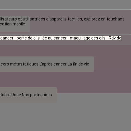
lisateurs et utilisatrices d‘appareils tactiles, explorez en touchant
ication mobile
u cancer
perte de cils liée au cancer
maquillage des cils
Rdv de
cers métastatiques
L’après cancer
La fin de vie
tobre Rose
Nos partenaires