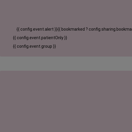
{{ config.event.alert }}
{{ bookmarked ? config.sharing.bookmar
{{ config.event.patientOnly }}
{{ config.event.group }}