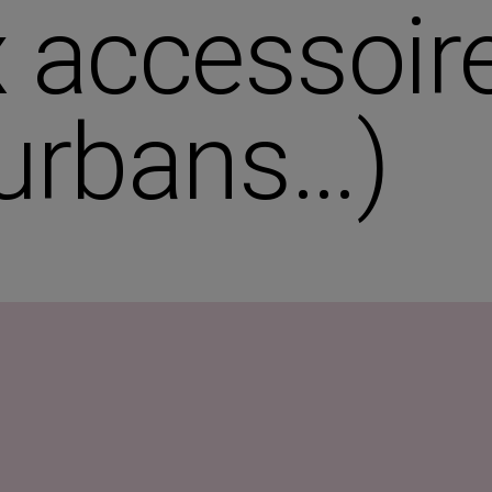
 accessoir
turbans…)