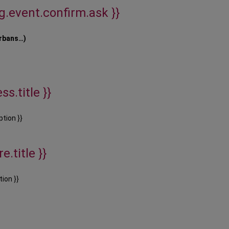
ig.event.confirm.ask }}
urbans…)
ss.title }}
ption }}
e.title }}
tion }}