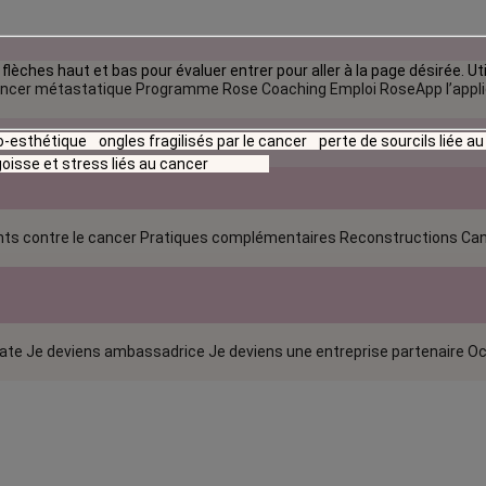
flèches haut et bas pour évaluer entrer pour aller à la page désirée. Uti
ncer métastatique
Programme Rose Coaching Emploi
RoseApp l’appl
io-esthétique
ongles fragilisés par le cancer
perte de sourcils liée a
oisse et stress liés au cancer
ts contre le cancer
Pratiques complémentaires
Reconstructions
Can
rate
Je deviens ambassadrice
Je deviens une entreprise partenaire
Oc