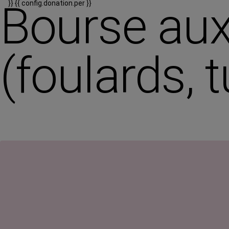
Bourse aux
}}
{{ config.donation.per }}
(foulards, 