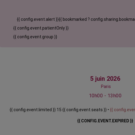
{{ config.event.alert }}
{{ bookmarked ? config.sharing.bookmar
{{ config.event.patientOnly }}
{{ config.event.group }}
5 juin 2026
Paris
10h00 - 13h00
{{ config.event.limited }} 15 {{ config.event.seats }} •
{{ config.even
{{ CONFIG.EVENT.EXPIRED }}