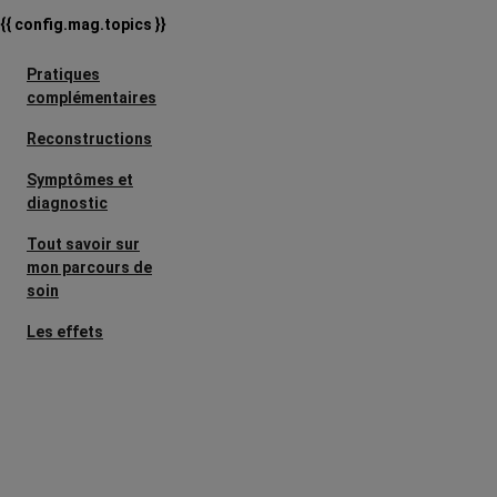
{{ config.mag.topics }}
Pratiques
complémentaires
Reconstructions
Symptômes et
diagnostic
Tout savoir sur
mon parcours de
soin
Les effets
secondaires
Cancers
métastatiques
Facteurs de
risque et