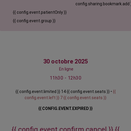
config.sharing.bookmark.add 
{{ config.event.patientOnly }}
{{ config.event.group }}
30 octobre 2025
En ligne
11h30 - 12h30
{{ config.event.limited }} 14 {{ config.event.seats }} •
{{
config.event.left }} 7 {{ config.event.seats }}
{{ CONFIG.EVENT.EXPIRED }}
{{ config.event.confirm.cancel }}
{{