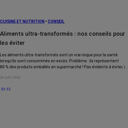
prévention
L’après cancer
CUISINE ET NUTRITION
•
CONSEIL
Traitements
contre le cancer
Aliments ultra-transformés : nos conseils pour
La vie autour
les éviter
Les aliments ultra-transformés sont un vrai risque pour la santé
lorsqu’ils sont consommés en excès. Problème : ils représentent
80 % des produits emballés en supermarché ! Pas évidents à éviter, ils
sont aussi difficiles à identifier. On vous expliquer comment les
26 juin 2026
reconnaître et s'en passer.
03:32