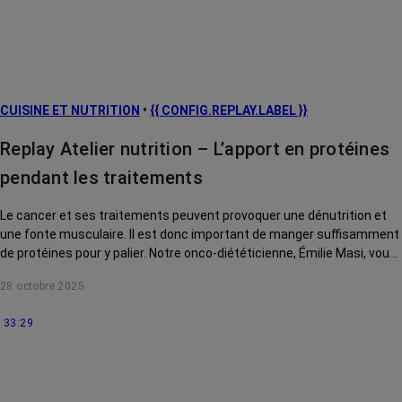
CUISINE ET NUTRITION
•
{{ CONFIG.REPLAY.LABEL }}
Replay Atelier nutrition – L’apport en protéines
pendant les traitements
Le cancer et ses traitements peuvent provoquer une dénutrition et
une fonte musculaire. Il est donc important de manger suffisamment
de protéines pour y palier. Notre onco-diététicienne, Émilie Masi, vous
explique comment.
28 octobre 2025
33:29