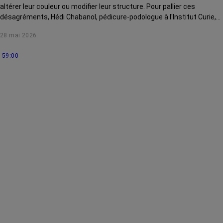
altérer leur couleur ou modifier leur structure. Pour pallier ces
désagréments, Hédi Chabanol, pédicure-podologue à l'Institut Curie,
vous livre 8 conseils en vidéo.
28 mai 2026
59:00