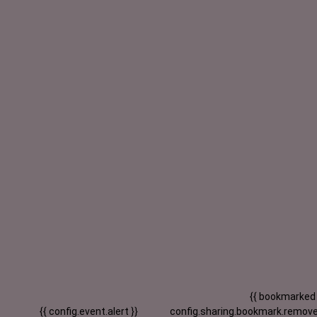
{{ bookmarked
{{ config.event.alert }}
config.sharing.bookmark.remove