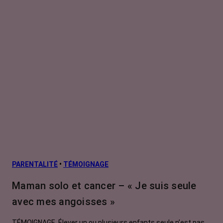
PARENTALITÉ
•
TÉMOIGNAGE
Maman solo et cancer – « Je suis seule
avec mes angoisses »
TÉMOIGNAGE. Élever un ou plusieurs enfants seule n’est pas