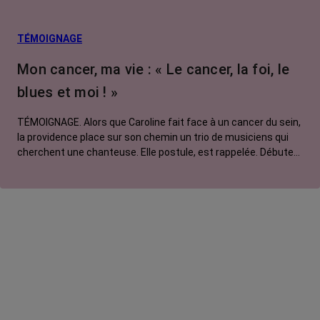
Facteurs de
risque et
prévention
TÉMOIGNAGE
Traitements
Mon cancer, ma vie : « Le cancer, la foi, le
contre le cancer
blues et moi ! »
La vie autour
TÉMOIGNAGE. Alors que Caroline fait face à un cancer du sein,
la providence place sur son chemin un trio de musiciens qui
cherchent une chanteuse. Elle postule, est rappelée. Débute
alors le chant de tous les possibles…