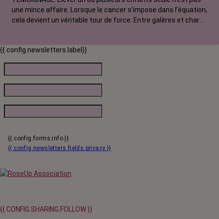
une mince affaire. Lorsque le cancer s’impose dans l’équation,
cela devient un véritable tour de force. Entre galères et charge
mentale, amour et colère, sororité et système D, Sabrina, 41
ans et touchée par un cancer métastatique, témoigne de sa
{{ config.newsletters.label}}
solitude face aux angoisses causées par sa maladie.
{{ config.forms.info }}
{{ config.newsletters.fields.privacy }}
{{ CONFIG.SHARING.FOLLOW }}