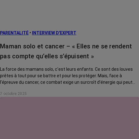
PARENTALITÉ
•
INTERVIEW D'EXPERT
Maman solo et cancer – « Elles ne se rendent
pas compte qu’elles s’épuisent »
La force des mamans solo, c'est leurs enfants. Ce sont des louves
prêtes à tout pour se battre et pour les protéger. Mais, face à
l’épreuve du cancer, ce combat exige un surcroît d’énergie qui peut
s’avérer délétère. Comment tenir son rôle tout en se préservant ? On
7 octobre 2025
a posé la question à Giacomo Di Falco, psycho-oncologue au CHU de
Lille.