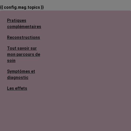
{{ config.mag.topics }}
Pratiques
complémentaires
Reconstructions
Tout savoir sur
mon parcours de
soin
Symptômes et
diagnostic
Les effets
secondaires
Cancers
métastatiques
L’après cancer