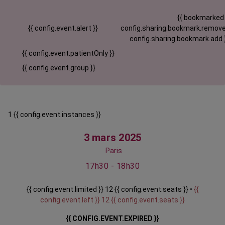
{{ bookmarked
{{ config.event.alert }}
config.sharing.bookmark.remove
config.sharing.bookmark.add 
{{ config.event.patientOnly }}
{{ config.event.group }}
1 {{ config.event.instances }}
3 mars 2025
Paris
17h30 - 18h30
{{ config.event.limited }} 12 {{ config.event.seats }} •
{{
config.event.left }} 12 {{ config.event.seats }}
{{ CONFIG.EVENT.EXPIRED }}