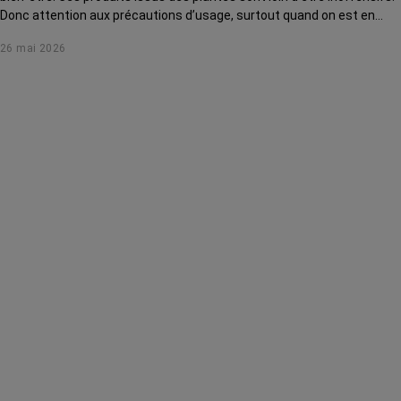
Donc attention aux précautions d’usage, surtout quand on est en
traitement de cancer. Direction l’Institut Mozart, de Nice, pour s’initier
26 mai 2026
auprès d’une experte.