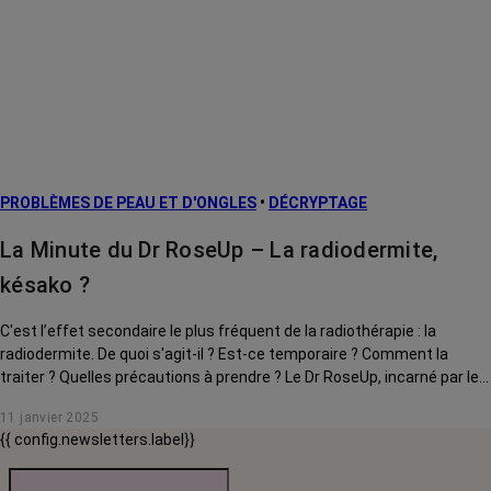
PROBLÈMES DE PEAU ET D'ONGLES
•
DÉCRYPTAGE
La Minute du Dr RoseUp – La radiodermite,
késako ?
C'est l’effet secondaire le plus fréquent de la radiothérapie : la
radiodermite. De quoi s'agit-il ? Est-ce temporaire ? Comment la
traiter ? Quelles précautions à prendre ? Le Dr RoseUp, incarné par le
Dr Kierzek, vous aide à y voir plus clair.
11 janvier 2025
{{ config.newsletters.label}}