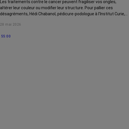
Les traitements contre le cancer peuvent fragiliser vos ongles,
altérer leur couleur ou modifier leur structure. Pour pallier ces
désagréments, Hédi Chabanol, pédicure-podologue à l'Institut Curie,
vous livre 8 conseils en vidéo.
28 mai 2026
55:00