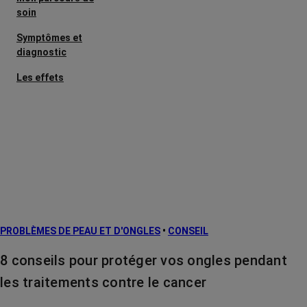
soin
Symptômes et
diagnostic
Les effets
secondaires
Cancers
métastatiques
L’après cancer
Facteurs de
risque et
prévention
PROBLÈMES DE PEAU ET D'ONGLES
•
CONSEIL
Traitements
contre le cancer
8 conseils pour protéger vos ongles pendant
La vie autour
les traitements contre le cancer