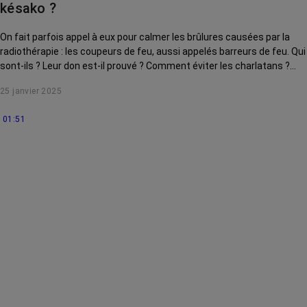
késako ?
On fait parfois appel à eux pour calmer les brûlures causées par la
radiothérapie : les coupeurs de feu, aussi appelés barreurs de feu. Qui
sont-ils ? Leur don est-il prouvé ? Comment éviter les charlatans ?
Combien ça coûte ? Le Dr RoseUp, incarné par le Dr Kierzek, vous aide
25 janvier 2025
à y voir plus clair.
01:51