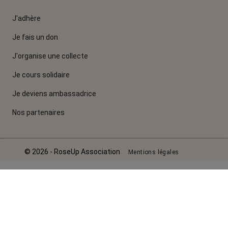
J'adhère
Je fais un don
J'organise une collecte
Je cours solidaire
Je deviens ambassadrice
Nos partenaires
© 2026 - RoseUp Association
Mentions légales