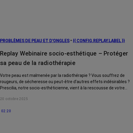
PROBLÈMES DE PEAU ET D'ONGLES
•
{{ CONFIG.REPLAY.LABEL }}
Replay Webinaire socio-esthétique – Protéger
sa peau de la radiothérapie
Votre peau est malmenée par la radiothérapie ? Vous souffrez de
rougeurs, de sécheresse ou peut-être d’autres effets indésirables ?
Prescilia, notre socio-esthéticienne, vient à la rescousse de votre
peau grâce à ses précieux conseils.
20 octobre 2025
02:20