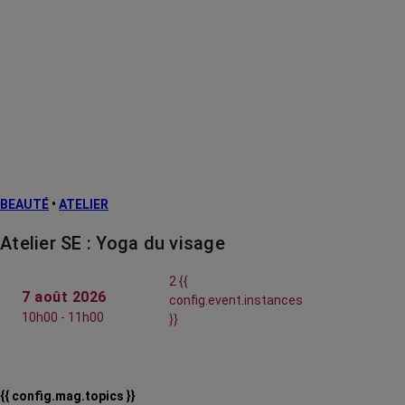
BEAUTÉ
•
ATELIER
Atelier SE : Yoga du visage
2 {{
7 août 2026
config.event.instances
10h00 - 11h00
}}
{{ config.mag.topics }}