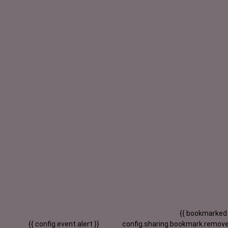
{{ bookmarked
{{ config.event.alert }}
config.sharing.bookmark.remove