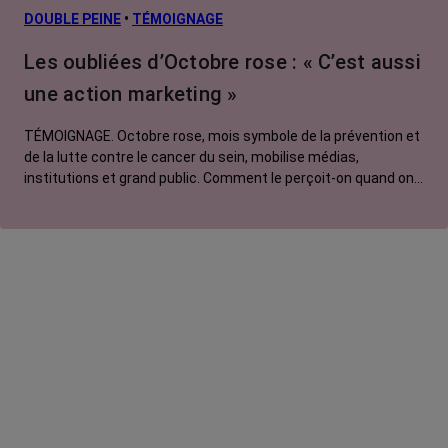
L’après cancer
DOUBLE PEINE
•
TÉMOIGNAGE
Traitements
Les oubliées d’Octobre rose : « C’est aussi
contre le cancer
une action marketing »
La vie autour
TÉMOIGNAGE. Octobre rose, mois symbole de la prévention et
de la lutte contre le cancer du sein, mobilise médias,
institutions et grand public. Comment le perçoit-on quand on
est une femme touchée par un tout autre cancer ?
Emmanuelle, touchée par un cancer du rein métastatique,
soutien l'évènement mais regrette son instrumentalisation à
des fins commerciales.