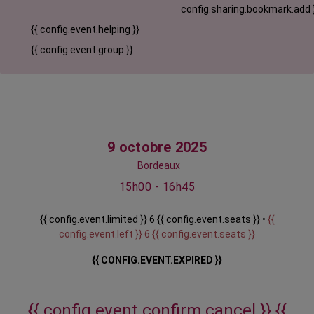
config.sharing.bookmark.add 
{{ config.event.helping }}
{{ config.event.group }}
9 octobre 2025
Bordeaux
15h00 - 16h45
{{ config.event.limited }} 6 {{ config.event.seats }} •
{{
config.event.left }} 6 {{ config.event.seats }}
{{ CONFIG.EVENT.EXPIRED }}
{{ config.event.confirm.cancel }}
{{