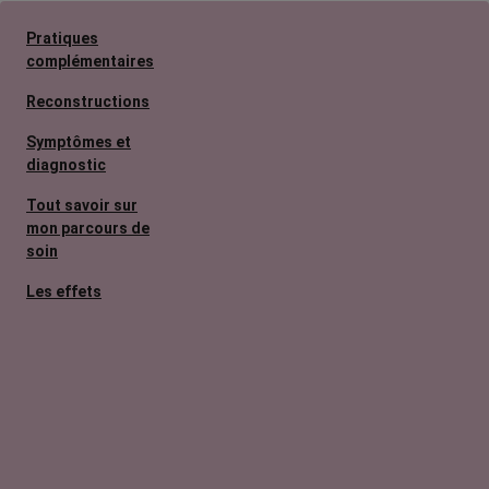
Pratiques
complémentaires
Reconstructions
Symptômes et
diagnostic
Tout savoir sur
mon parcours de
soin
Les effets
secondaires
Cancers
métastatiques
Facteurs de
risque et
prévention