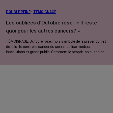
DOUBLE PEINE
•
TÉMOIGNAGE
Les oubliées d’Octobre rose : « Il reste
quoi pour les autres cancers? »
TÉMOIGNAGE. Octobre rose, mois symbole de la prévention et
de la lutte contre le cancer du sein, mobilise médias,
institutions et grand public. Comment le perçoit-on quand on
est une femme touchée par un tout autre cancer ? Manon,
touchée par un cancer du poumon métastatique, regrette que
l'évènement capte autant d'attention au détriment d'autres
causes.