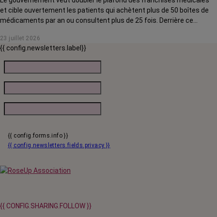
Le gouvernement veut doubler le plafond des franchises médicales
et cible ouvertement les patients qui achètent plus de 50 boîtes de
médicaments par an ou consultent plus de 25 fois. Derrière ce
discours sur la « responsabilisation », ce sont en réalité les malades
23 juillet 2026
chroniques, et en premier lieu les personnes touchées par un cancer,
{{ config.newsletters.label}}
qui vont payer le prix fort. RoseUp alerte : cette mesure ne
responsabilise personne, elle punit des patients qui n'ont pas le choix.
{{ config.forms.info }}
{{ config.newsletters.fields.privacy }}
{{ CONFIG.SHARING.FOLLOW }}