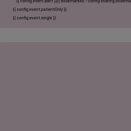
{{ config.event.alert }}
{{ bookmarked ? config.sharing.bookmar
{{ config.event.patientOnly }}
{{ config.event.single }}