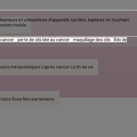
lisateurs et utilisatrices d‘appareils tactiles, explorez en touchant
ication mobile
u cancer
perte de cils liée au cancer
maquillage des cils
Rdv de
cers métastatiques
L’après cancer
La fin de vie
tobre Rose
Nos partenaires