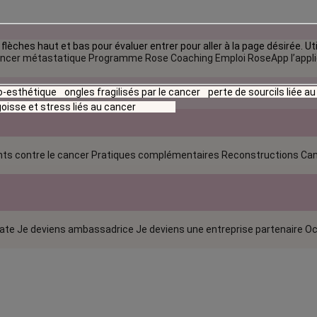
flèches haut et bas pour évaluer entrer pour aller à la page désirée. Uti
ncer métastatique
Programme Rose Coaching Emploi
RoseApp l’appl
io-esthétique
ongles fragilisés par le cancer
perte de sourcils liée a
oisse et stress liés au cancer
ts contre le cancer
Pratiques complémentaires
Reconstructions
Can
rate
Je deviens ambassadrice
Je deviens une entreprise partenaire
Oc