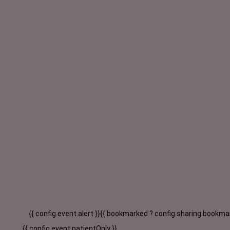
{{ config.event.alert }}
{{ bookmarked ? config.sharing.bookmar
{{ config.event.patientOnly }}