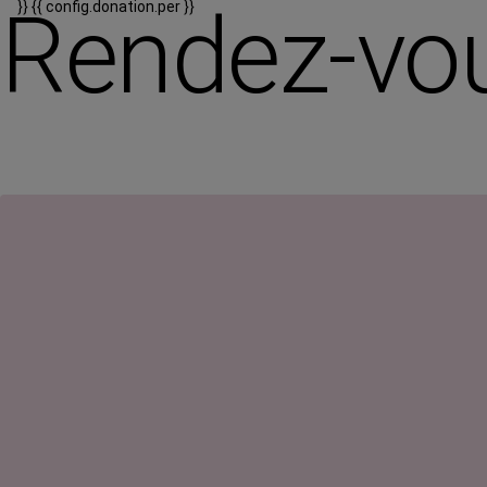
Rendez-vou
}}
{{ config.donation.per }}