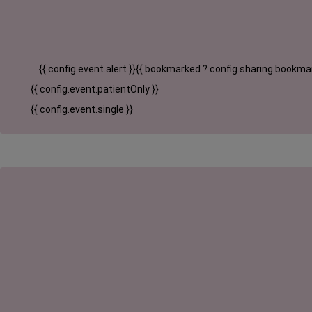
{{ config.event.alert }}
{{ bookmarked ? config.sharing.bookmar
{{ config.event.patientOnly }}
{{ config.event.single }}