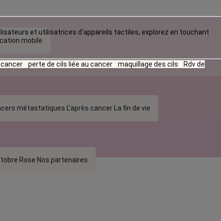
lisateurs et utilisatrices d‘appareils tactiles, explorez en touchant
ication mobile
u cancer
perte de cils liée au cancer
maquillage des cils
Rdv de
cers métastatiques
L’après cancer
La fin de vie
tobre Rose
Nos partenaires