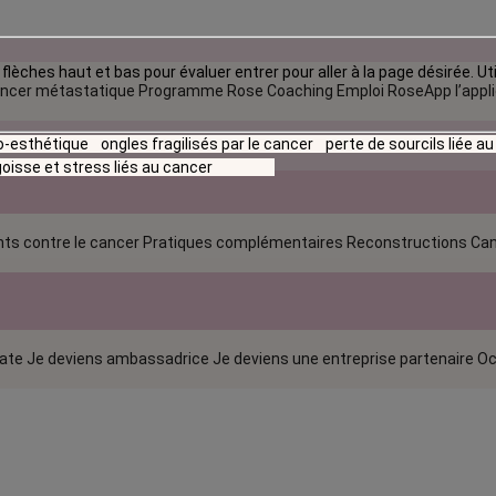
flèches haut et bas pour évaluer entrer pour aller à la page désirée. Uti
ncer métastatique
Programme Rose Coaching Emploi
RoseApp l’appl
io-esthétique
ongles fragilisés par le cancer
perte de sourcils liée a
oisse et stress liés au cancer
ts contre le cancer
Pratiques complémentaires
Reconstructions
Can
rate
Je deviens ambassadrice
Je deviens une entreprise partenaire
Oc