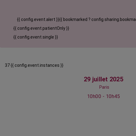
{{ config.event.alert }}
{{ bookmarked ? config.sharing.bookmar
{{ config.event.patientOnly }}
{{ config.event.single }}
37 {{ config.event.instances }}
29 juillet 2025
Paris
10h00 - 10h45