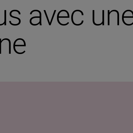
s avec une
nne