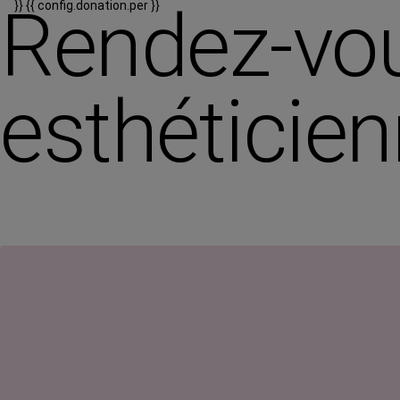
Rendez-vou
}}
{{ config.donation.per }}
esthéticie