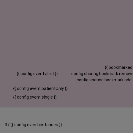
{{ bookmarked
{{ config.event.alert }}
config.sharing.bookmark.remove
config.sharing.bookmark.add 
{{ config.event.patientOnly }}
{{ config.event.single }}
37 {{ config.event.instances }}