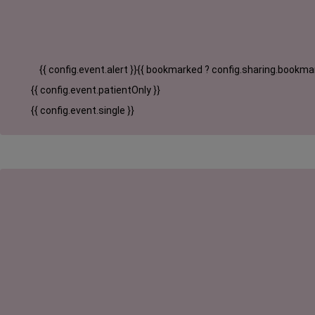
{{ config.event.alert }}
{{ bookmarked ? config.sharing.bookmar
{{ config.event.patientOnly }}
{{ config.event.single }}