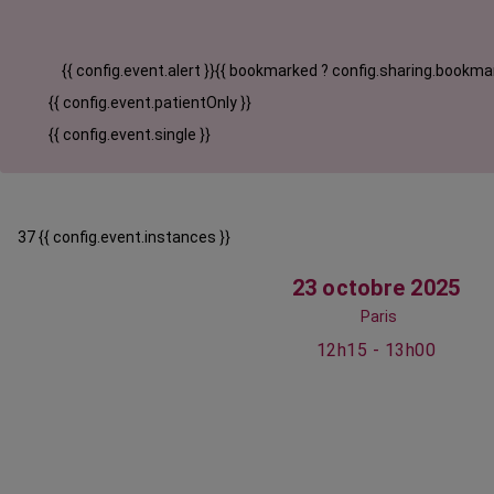
{{ config.event.alert }}
{{ bookmarked ? config.sharing.bookmar
{{ config.event.patientOnly }}
{{ config.event.single }}
37 {{ config.event.instances }}
23 octobre 2025
Paris
12h15 - 13h00