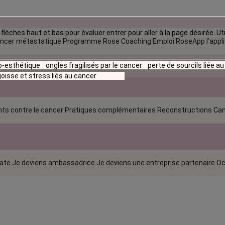
flèches haut et bas pour évaluer entrer pour aller à la page désirée. Uti
ncer métastatique
Programme Rose Coaching Emploi
RoseApp l’appl
io-esthétique
ongles fragilisés par le cancer
perte de sourcils liée a
oisse et stress liés au cancer
ts contre le cancer
Pratiques complémentaires
Reconstructions
Can
rate
Je deviens ambassadrice
Je deviens une entreprise partenaire
Oc