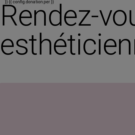
Rendez-vou
}}
{{ config.donation.per }}
esthéticie