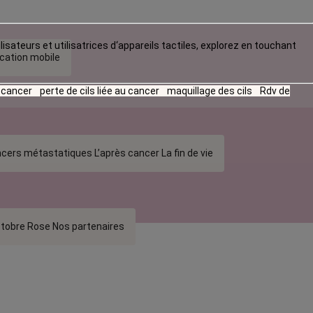
lisateurs et utilisatrices d‘appareils tactiles, explorez en touchant
ication mobile
u cancer
perte de cils liée au cancer
maquillage des cils
Rdv de
cers métastatiques
L’après cancer
La fin de vie
tobre Rose
Nos partenaires