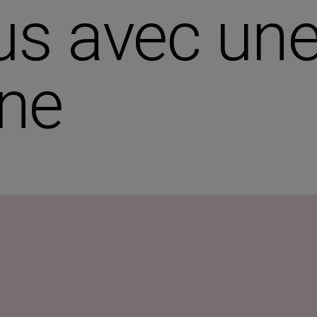
s avec une
nne