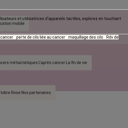
lisateurs et utilisatrices d‘appareils tactiles, explorez en touchant
ication mobile
u cancer
perte de cils liée au cancer
maquillage des cils
Rdv de
cers métastatiques
L’après cancer
La fin de vie
tobre Rose
Nos partenaires