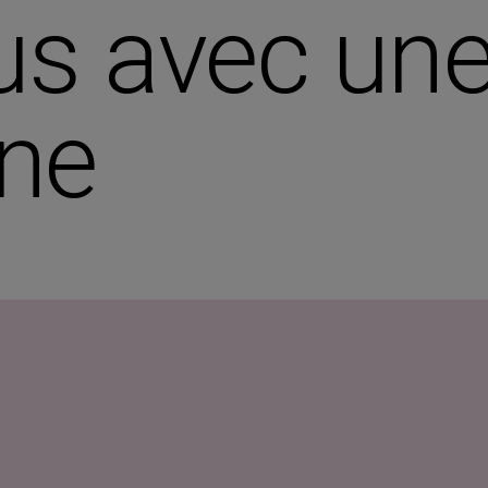
s avec une
nne