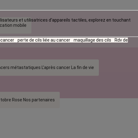
lisateurs et utilisatrices d‘appareils tactiles, explorez en touchant
ication mobile
u cancer
perte de cils liée au cancer
maquillage des cils
Rdv de
cers métastatiques
L’après cancer
La fin de vie
tobre Rose
Nos partenaires