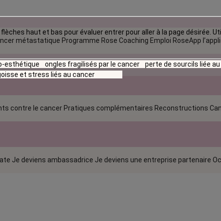
flèches haut et bas pour évaluer entrer pour aller à la page désirée. Uti
ncer métastatique
Programme Rose Coaching Emploi
RoseApp l’appl
io-esthétique
ongles fragilisés par le cancer
perte de sourcils liée a
oisse et stress liés au cancer
ts contre le cancer
Pratiques complémentaires
Reconstructions
Can
rate
Je deviens ambassadrice
Je deviens une entreprise partenaire
Oc