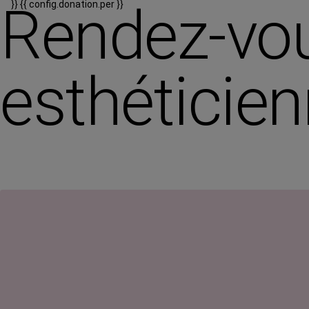
Rendez-vou
}}
{{ config.donation.per }}
esthéticie