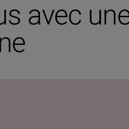
s avec une
nne