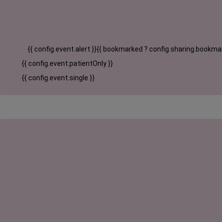
{{ config.event.alert }}
{{ bookmarked ? config.sharing.bookmar
{{ config.event.patientOnly }}
{{ config.event.single }}