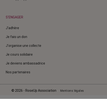
S'ENGAGER
J'adhère
Je fais un don
J'organise une collecte
Je cours solidaire
Je deviens ambassadrice
Nos partenaires
© 2026 - RoseUp Association
Mentions légales