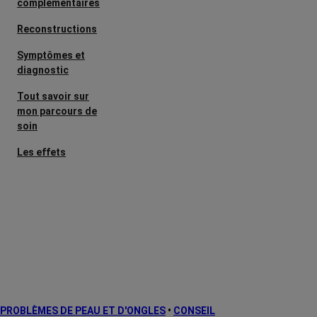
complémentaires
Reconstructions
Symptômes et
diagnostic
Tout savoir sur
mon parcours de
soin
Les effets
secondaires
Cancers
métastatiques
Facteurs de
risque et
prévention
L’après cancer
PROBLÈMES DE PEAU ET D'ONGLES
•
CONSEIL
Traitements