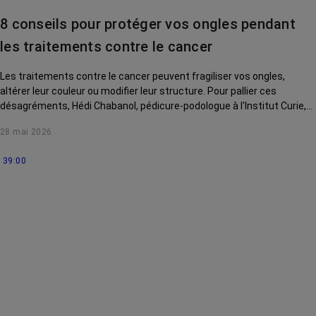
contre le cancer
8 conseils pour protéger vos ongles pendant
La vie autour
les traitements contre le cancer
Les traitements contre le cancer peuvent fragiliser vos ongles,
altérer leur couleur ou modifier leur structure. Pour pallier ces
désagréments, Hédi Chabanol, pédicure-podologue à l'Institut Curie,
vous livre 8 conseils en vidéo.
28 mai 2026
39:00