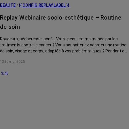
BEAUTÉ
•
{{ CONFIG.REPLAY.LABEL }}
Replay Webinaire socio-esthétique – Routine
de soin
Rougeurs, sécheresse, acné... Votre peau est malmenée par les
traitments contre le cancer ? Vous souhaiteriez adopter une routine
de soin, visage et corps, adaptée à vos problématiques ? Pendant ce
webinaire, Prescilia Wrobel, socio-esthéticienne, vous conseille des
13 février 2025
produits incontournables, à avoir dans votre salle de bain pour
démarrer votre routine beauté. Ce webinaire a été enregistré le 23
3:45
juillet 2024.