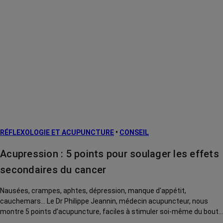
RÉFLEXOLOGIE ET ACUPUNCTURE
•
CONSEIL
Acupression : 5 points pour soulager les effets
secondaires du cancer
Nausées, crampes, aphtes, dépression, manque d'appétit,
cauchemars... Le Dr Philippe Jeannin, médecin acupuncteur, nous
montre 5 points d’acupuncture, faciles à stimuler soi-même du bout
des doigts, pour soulager ces effets secondaires du cancer et de ses