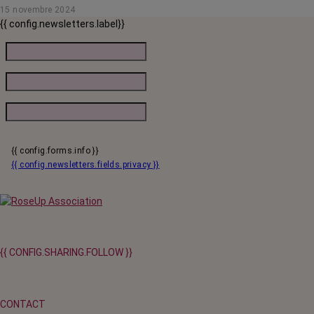
15 novembre 2024
traitements.
{{ config.newsletters.label}}
{{ config.forms.info }}
{{ config.newsletters.fields.privacy }}
{{ CONFIG.SHARING.FOLLOW }}
CONTACT