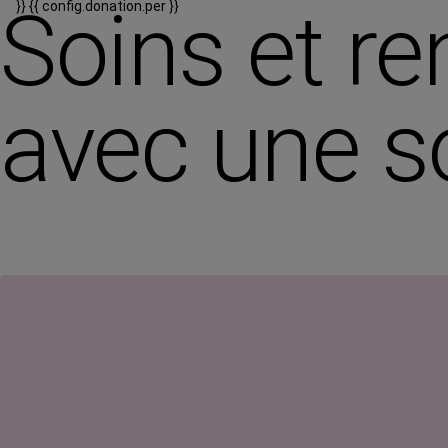
Soins et re
}}
{{ config.donation.per }}
avec une s