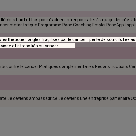
flèches haut et bas pour évaluer entrer pour aller à la page désirée. Uti
ncer métastatique
Programme Rose Coaching Emploi
RoseApp l’appl
io-esthétique
ongles fragilisés par le cancer
perte de sourcils liée a
oisse et stress liés au cancer
ts contre le cancer
Pratiques complémentaires
Reconstructions
Can
rate
Je deviens ambassadrice
Je deviens une entreprise partenaire
Oc