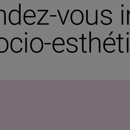
ndez-vous i
ocio-esthét