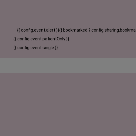
{{ config.event.alert }}
{{ bookmarked ? config.sharing.bookmar
{{ config.event.patientOnly }}
{{ config.event.single }}