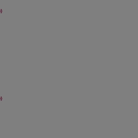
}}
}}