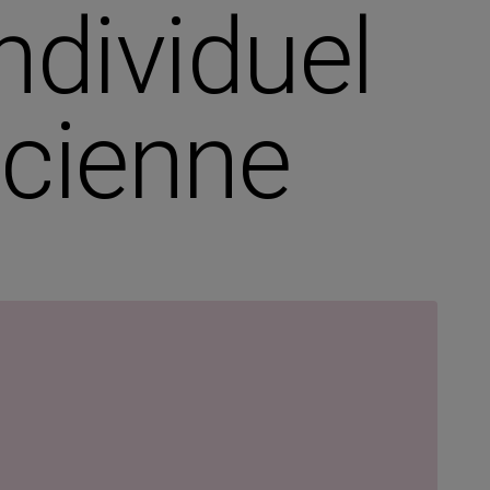
ndividuel
icienne