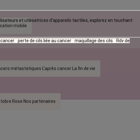
lisateurs et utilisatrices d‘appareils tactiles, explorez en touchant
ication mobile
u cancer
perte de cils liée au cancer
maquillage des cils
Rdv de
cers métastatiques
L’après cancer
La fin de vie
tobre Rose
Nos partenaires