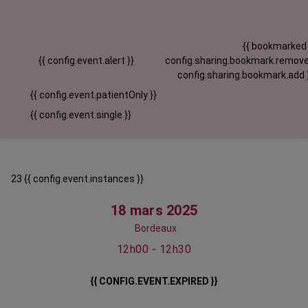
{{ bookmarked
{{ config.event.alert }}
config.sharing.bookmark.remove
config.sharing.bookmark.add 
{{ config.event.patientOnly }}
{{ config.event.single }}
23 {{ config.event.instances }}
18 mars 2025
Bordeaux
12h00 - 12h30
{{ CONFIG.EVENT.EXPIRED }}