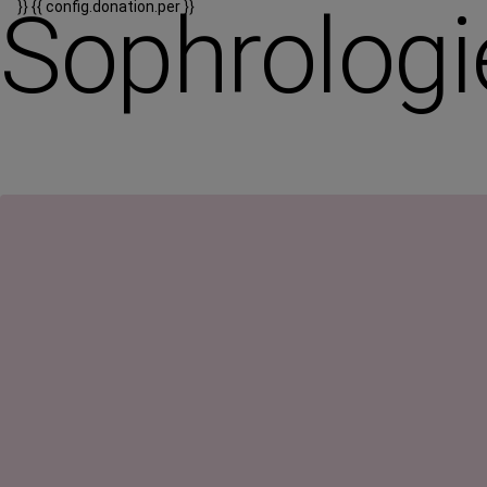
Sophrologi
}}
{{ config.donation.per }}