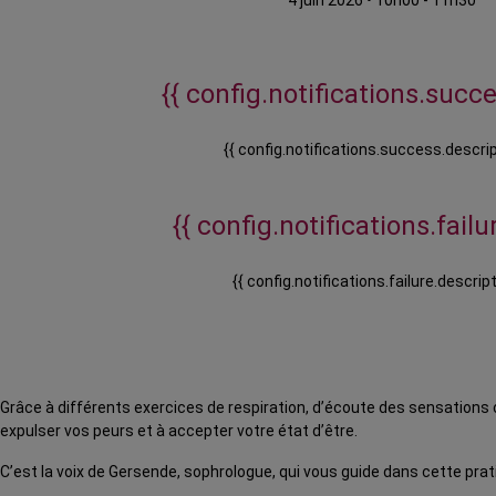
4 juin 2026
•
10h00 - 11h30
{{ config.notifications.succes
{{ config.notifications.success.descrip
{{ config.notifications.failur
{{ config.notifications.failure.descript
Grâce à différents exercices de respiration, d’écoute des sensations c
expulser vos peurs et à accepter votre état d’être.
C’est la voix de Gersende, sophrologue, qui vous guide dans cette prat