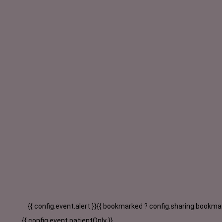
{{ config.event.alert }}
{{ bookmarked ? config.sharing.bookmar
{{ config.event.patientOnly }}