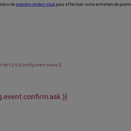
 merci de
prendre rendez-vous
pour effectuer votre entretien de premi
t.left }} 6 {{ config.event.seats }}
ig.event.confirm.ask }}