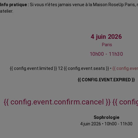
Info pratique :
Si vous n’êtes jamais venue à la Maison RoseUp Paris,
atelier.
4 juin 2026
Paris
10h00 - 11h30
{{ config.event.limited }} 12 {{ config.event.seats }} •
{{ config.even
{{ CONFIG.EVENT.EXPIRED }}
{{ config.event.confirm.cancel }}
{{ conf
Sophrologie
4 juin 2026
•
10h00 - 11h30