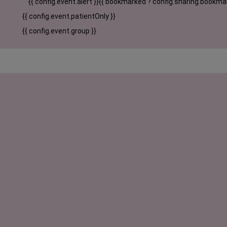
{{ config.event.alert }}
{{ bookmarked ? config.sharing.bookmar
{{ config.event.patientOnly }}
{{ config.event.group }}