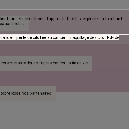
lisateurs et utilisatrices d‘appareils tactiles, explorez en touchant
ication mobile
u cancer
perte de cils liée au cancer
maquillage des cils
Rdv de
cers métastatiques
L’après cancer
La fin de vie
tobre Rose
Nos partenaires