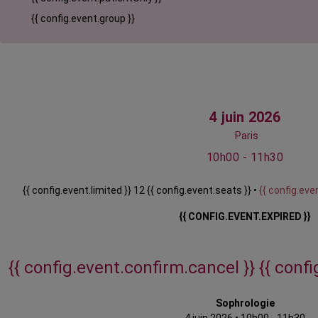
{{ config.event.group }}
4 juin 2026
Paris
10h00 - 11h30
{{ config.event.limited }} 12 {{ config.event.seats }} •
{{ config.even
{{ CONFIG.EVENT.EXPIRED }}
{{ config.event.confirm.cancel }}
{{ conf
Sophrologie