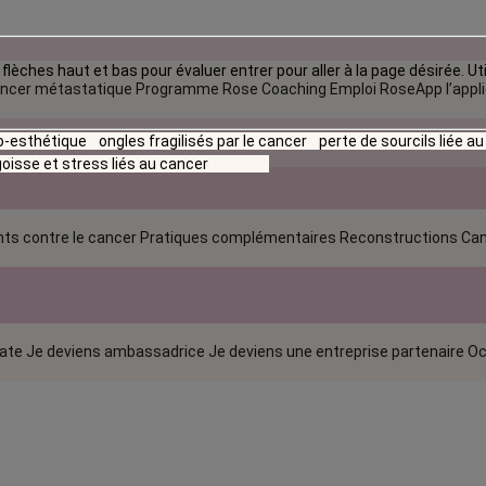
flèches haut et bas pour évaluer entrer pour aller à la page désirée. Uti
ncer métastatique
Programme Rose Coaching Emploi
RoseApp l’appl
io-esthétique
ongles fragilisés par le cancer
perte de sourcils liée a
oisse et stress liés au cancer
ts contre le cancer
Pratiques complémentaires
Reconstructions
Can
rate
Je deviens ambassadrice
Je deviens une entreprise partenaire
Oc