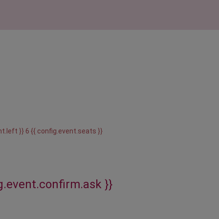
t.left }} 6 {{ config.event.seats }}
ig.event.confirm.ask }}