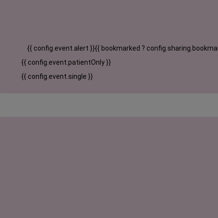
{{ config.event.alert }}
{{ bookmarked ? config.sharing.bookmar
{{ config.event.patientOnly }}
{{ config.event.single }}