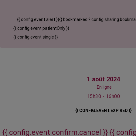
{{ config.event.alert }}
{{ bookmarked ? config.sharing.bookmar
{{ config.event.patientOnly }}
{{ config.event.single }}
1 août 2024
En ligne
15h30 - 16h00
{{ CONFIG.EVENT.EXPIRED }}
{{ config.event.confirm.cancel }}
{{ confi