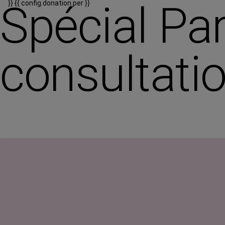
Spécial Par
}}
{{ config.donation.per }}
consultatio