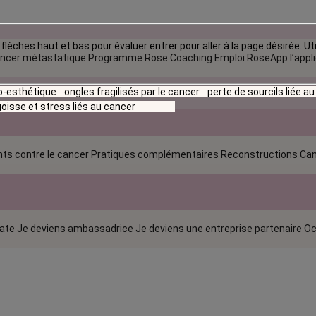
flèches haut et bas pour évaluer entrer pour aller à la page désirée. Uti
ncer métastatique
Programme Rose Coaching Emploi
RoseApp l’appl
io-esthétique
ongles fragilisés par le cancer
perte de sourcils liée a
oisse et stress liés au cancer
ts contre le cancer
Pratiques complémentaires
Reconstructions
Can
rate
Je deviens ambassadrice
Je deviens une entreprise partenaire
Oc