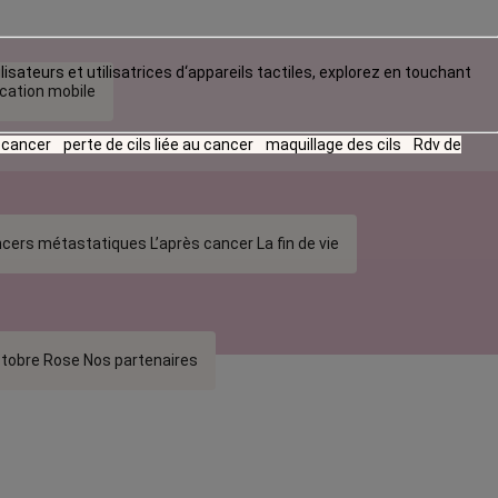
lisateurs et utilisatrices d‘appareils tactiles, explorez en touchant
ication mobile
u cancer
perte de cils liée au cancer
maquillage des cils
Rdv de
cers métastatiques
L’après cancer
La fin de vie
tobre Rose
Nos partenaires