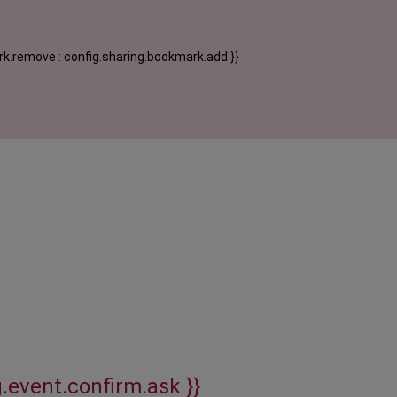
k.remove : config.sharing.bookmark.add }}
g.event.confirm.ask }}