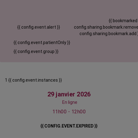
{{ bookmarked
{{ config.event.alert }}
config.sharing.bookmark.remove
config.sharing.bookmark.add 
{{ config.event.patientOnly }}
{{ config.event.group }}
1 {{ config.event.instances }}
29 janvier 2026
En ligne
11h00 - 12h00
{{ CONFIG.EVENT.EXPIRED }}