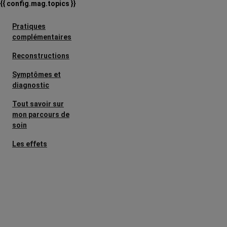
{{ config.mag.topics }}
Pratiques
complémentaires
Reconstructions
Symptômes et
diagnostic
Tout savoir sur
mon parcours de
soin
Les effets
secondaires
Cancers
métastatiques
Facteurs de
risque et
prévention