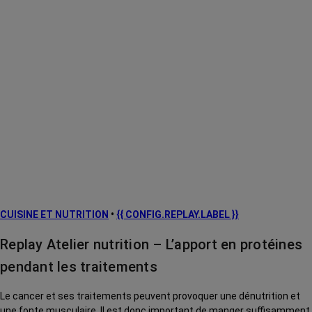
CUISINE ET NUTRITION
•
{{ CONFIG.REPLAY.LABEL }}
Replay Atelier nutrition – L’apport en protéines
pendant les traitements
Le cancer et ses traitements peuvent provoquer une dénutrition et
une fonte musculaire. Il est donc important de manger suffisamment