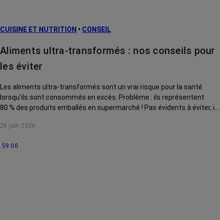
L’après cancer
CUISINE ET NUTRITION
•
CONSEIL
Traitements
contre le cancer
Aliments ultra-transformés : nos conseils pour
La vie autour
les éviter
Les aliments ultra-transformés sont un vrai risque pour la santé
lorsqu’ils sont consommés en excès. Problème : ils représentent
80 % des produits emballés en supermarché ! Pas évidents à éviter, ils
sont aussi difficiles à identifier. On vous expliquer comment les
26 juin 2026
reconnaître et s'en passer.
59:00