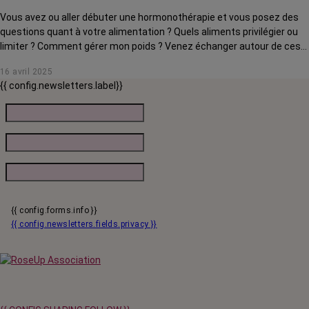
Vous avez ou aller débuter une hormonothérapie et vous posez des
questions quant à votre alimentation ? Quels aliments privilégier ou
limiter ? Comment gérer mon poids ? Venez échanger autour de ces
questions avec notre onco-diététicienne, Emilie Masi, qui vous
16 avril 2025
partagera ses conseils, astuces et recettes.
{{ config.newsletters.label}}
{{ config.forms.info }}
{{ config.newsletters.fields.privacy }}