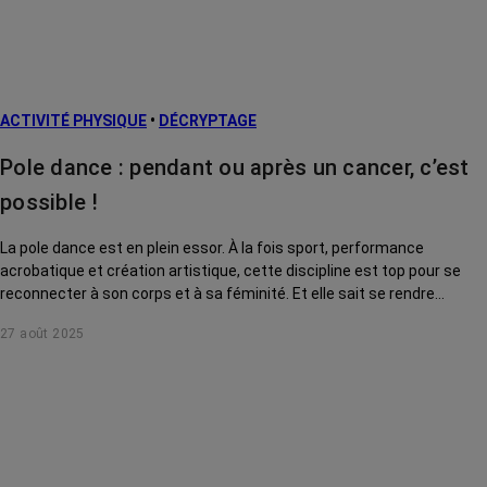
ACTIVITÉ PHYSIQUE
•
DÉCRYPTAGE
Pole dance : pendant ou après un cancer, c’est
possible !
La pole dance est en plein essor. À la fois sport, performance
acrobatique et création artistique, cette discipline est top pour se
reconnecter à son corps et à sa féminité. Et elle sait se rendre
accessible à toutes, même après ou pendant un cancer !
27 août 2025
Démonstration.