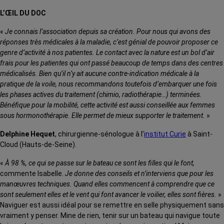
L’ŒIL DU DOC
«
Je connais l’association depuis sa création. Pour nous qui avons des
réponses très médicales à la maladie, c’est génial de pouvoir proposer ce
genre d’activité à nos patientes. Le contact avec la nature est un bol d’air
frais pour les patientes qui ont passé beaucoup de temps dans des centres
médicalisés. Bien qu’il n’y ait aucune contre-indication médicale à la
pratique de la voile, nous recommandons toutefois d’embarquer une fois
les phases actives du traitement (chimio, radiothérapie…) terminées.
Bénéfique pour la mobilité, cette activité est aussi conseillée aux femmes
sous hormonothérapie. Elle permet de mieux supporter le traitement.
»
Delphine Hequet
, chirurgienne-sénologue à l’
institut Curie
à Saint-
Cloud (Hauts-de-Seine).
«
À 98 %, ce qui se passe sur le bateau ce sont les filles qui le font,
commente Isabelle.
Je donne des conseils et n’interviens que pour les
manœuvres techniques. Quand elles commencent à comprendre que ce
sont seulement elles et le vent qui font avancer le voilier, elles sont fières.
»
Naviguer est aussi idéal pour se remettre en selle physiquement sans
vraiment y penser. Mine de rien, tenir sur un bateau qui navigue toute