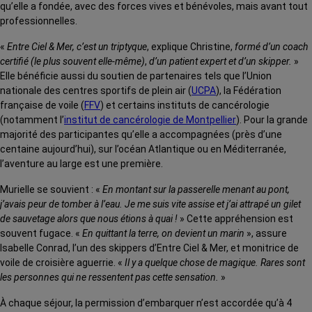
qu’elle a fondée, avec des forces vives et bénévoles, mais avant tout
professionnelles.
«
Entre Ciel & Mer, c’est un triptyque
, explique Christine,
formé d’un coach
certifié
(le plus souvent elle-même)
,
d’un patient expert et d’un skipper.
»
Elle bénéficie aussi du soutien de partenaires tels que l’Union
nationale des centres sportifs de plein air (
UCPA
), la Fédération
française de voile (
FFV
) et certains instituts de cancérologie
(notamment l’
institut de cancérologie de Montpellier
). Pour la grande
majorité des participantes qu’elle a accompagnées (près d’une
centaine aujourd’hui), sur l’océan Atlantique ou en Méditerranée,
l’aventure au large est une première.
Murielle se souvient : «
En montant sur la passerelle menant au pont,
j’avais peur de tomber à l’eau. Je me suis vite assise et j’ai attrapé un gilet
de sauvetage alors que nous étions à quai !
» Cette appréhension est
souvent fugace. «
En quittant la terre, on devient un marin
», assure
Isabelle Conrad, l’un des skippers d’Entre Ciel & Mer, et monitrice de
voile de croisière aguerrie. «
Il y a quelque chose de magique. Rares sont
les personnes qui ne ressentent pas cette sensation.
»
À chaque séjour, la permission d’embarquer n’est accordée qu’à 4