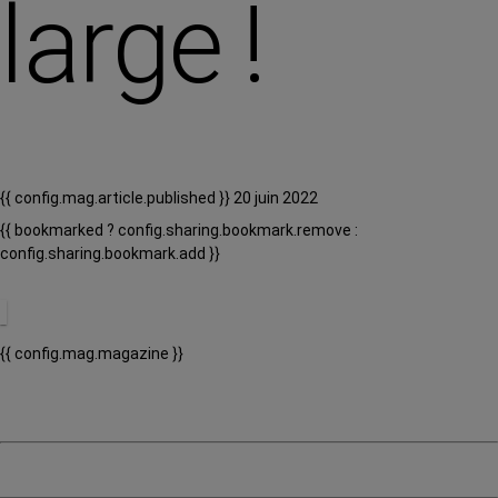
large !
{{ config.mag.article.published }} 20 juin 2022
{{ bookmarked ? config.sharing.bookmark.remove :
config.sharing.bookmark.add }}
{{ config.mag.magazine }}