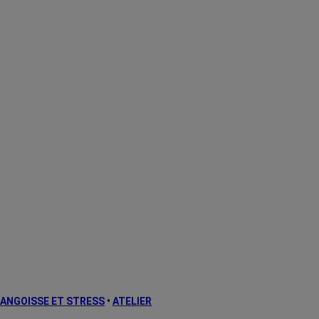
ANGOISSE ET STRESS
•
ATELIER