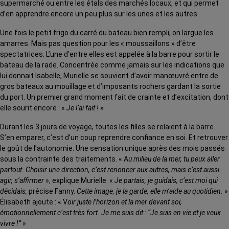
supermarché ou entre les étals des marchés locaux, et qui permet
d’en apprendre encore un peu plus sur les unes et les autres.
Une fois le petit frigo du carré du bateau bien rempli, on largue les
amarres. Mais pas question pour les « moussaillons » d’être
spectatrices. L’une d’entre elles est appelée à la barre pour sortir le
bateau de la rade. Concentrée comme jamais sur les indications que
lui donnait Isabelle, Murielle se souvient d’avoir manœuvré entre de
gros bateaux au mouillage et d’imposants rochers gardant la sortie
du port. Un premier grand moment fait de crainte et d’excitation, dont
elle sourit encore : «
Je l’ai fait !
»
Durant les 3 jours de voyage, toutes les filles se relaient à la barre.
S’en emparer, c’est d’un coup reprendre confiance en soi. Et retrouver
le goût de l’autonomie. Une sensation unique après des mois passés
sous la contrainte des traitements. « A
u milieu de la mer, tu peux aller
partout. Choisir une direction, c’est renoncer aux autres, mais c’est aussi
agir, s’affirmer
», explique Murielle. «
Je partais, je guidais, c’est moi qui
décidais,
précise Fanny.
Cette image, je la garde, elle m’aide au quotidien.
»
Élisabeth ajoute : « V
oir juste l’horizon et la mer devant soi,
émotionnellement c’est très fort. Je me suis dit : “Je suis en vie et je veux
vivre !”
»