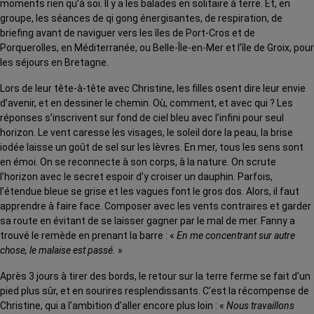
moments rien qu’à soi. Il y a les balades en solitaire à terre. Et, en
groupe, les séances de qi gong énergisantes, de respiration, de
briefing avant de naviguer vers les îles de Port-Cros et de
Porquerolles, en Méditerranée, ou Belle-Île-en-Mer et l’île de Groix, pour
les séjours en Bretagne.
Lors de leur tête-à-tête avec Christine, les filles osent dire leur envie
d’avenir, et en dessiner le chemin. Où, comment, et avec qui ? Les
réponses s’inscrivent sur fond de ciel bleu avec l’infini pour seul
horizon. Le vent caresse les visages, le soleil dore la peau, la brise
iodée laisse un goût de sel sur les lèvres. En mer, tous les sens sont
en émoi. On se reconnecte à son corps, à la nature. On scrute
l’horizon avec le secret espoir d’y croiser un dauphin. Parfois,
l’étendue bleue se grise et les vagues font le gros dos. Alors, il faut
apprendre à faire face. Composer avec les vents contraires et garder
sa route en évitant de se laisser gagner par le mal de mer. Fanny a
trouvé le remède en prenant la barre : «
En me concentrant sur autre
chose, le malaise est passé.
»
Après 3 jours à tirer des bords, le retour sur la terre ferme se fait d’un
pied plus sûr, et en sourires resplendissants. C’est la récompense de
Christine, qui a l’ambition d’aller encore plus loin : «
Nous travaillons