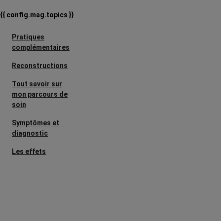
{{ config.mag.topics }}
Pratiques
complémentaires
Reconstructions
Tout savoir sur
mon parcours de
soin
Symptômes et
diagnostic
Les effets
secondaires
Cancers
métastatiques
L’après cancer