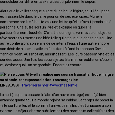
consolidée par différents exercices qui jalonnent le séjour.
Alors que le voilier tangue au gré d’une houle légère, tout l’équipage
est rassemblé dans le carré pour un de ces exercices. Murielle
commence par lire à haute voix une lettre qu’elle n’avait jamais lue à
personne. Une autre sort un livre et explique en quoi il l’a
particulièrement touchée. C’était la consigne, venir avec un objet, un
rêve secret ou même une idée folle qui dit quelque chose de soi. Une
autre confie alors son envie de se jeter à l’eau, et une autre encore
son désir de hisser la voile en écoutant à fond la chanson
Ose
de
Yannick Noah. Aussitôt dit, aussitôt fait ! Les jours passent vite et les
soirées aussi. Une fois les soucis jetés à la mer, on oublie, on s’oublie
et, devinez quoi : on se gondole ! Encore et encore.
LIRE AUSSI :
Traverser la mer #Avecmastomie
La nuit (toujours passée à l’abri d’un havre protégé) est déjà bien
avancée quand tout le monde rejoint sa cabine. Le temps de poser la
tête sur l’oreiller, et le sommeil arrive. Le matin, c’est chacune à son
rythme. Le séjour alterne subtilement des moments collectifs et des