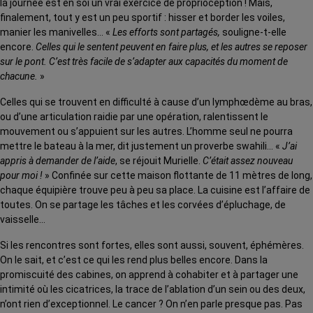
la journée est en soi un vrai exercice de proprioception ! Mais,
finalement, tout y est un peu sportif : hisser et border les voiles,
manier les manivelles… «
Les efforts sont partagés,
souligne-t-elle
encore.
Celles qui le sentent peuvent en faire plus, et les autres se reposer
sur le pont. C’est très facile de s’adapter aux capacités du moment de
chacune.
»
Celles qui se trouvent en difficulté à cause d’un lymphœdème au bras,
ou d’une articulation raidie par une opération, ralentissent le
mouvement ou s’appuient sur les autres. L’homme seul ne pourra
mettre le bateau à la mer, dit justement un proverbe swahili… «
J’ai
appris à demander de l’aide
, se réjouit Murielle.
C’était assez nouveau
pour moi !
» Confinée sur cette maison flottante de 11 mètres de long,
chaque équipière trouve peu à peu sa place. La cuisine est l’affaire de
toutes. On se partage les tâches et les corvées d’épluchage, de
vaisselle…
Si les rencontres sont fortes, elles sont aussi, souvent, éphémères.
On le sait, et c’est ce qui les rend plus belles encore. Dans la
promiscuité des cabines, on apprend à cohabiter et à partager une
intimité où les cicatrices, la trace de l’ablation d’un sein ou des deux,
n’ont rien d’exceptionnel. Le cancer ? On n’en parle presque pas. Pas