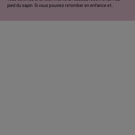
pied du sapin. Si vous pouviez retomber en enfance et
adresser une lettre au Père Noël, que lui commanderiez-vous
? Pour Manon, ce serait un vélo électrique.