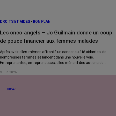
Facteurs de
risque et
prévention
DROITS ET AIDES
•
BON PLAN
Traitements
contre le cancer
Les onco-angels – Jo Guilmain donne un coup
La vie autour
de pouce financier aux femmes malades
Après avoir elles-mêmes affronté un cancer ou été aidantes, de
nombreuses femmes se lancent dans une nouvelle voie.
Entreprenantes, entrepreneuses, elles mènent des actions de
solidarité pour rendre la vie des malades plus douce. Rencontre avec
9 juin 2026
Jo Guilmain, créatrice de l'association Mes amis, mes amours.
00:47