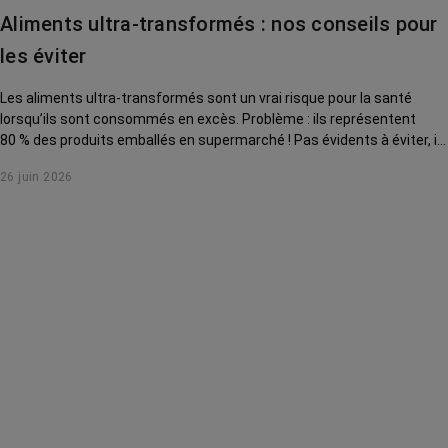
contre le cancer
Aliments ultra-transformés : nos conseils pour
La vie autour
les éviter
Les aliments ultra-transformés sont un vrai risque pour la santé
lorsqu’ils sont consommés en excès. Problème : ils représentent
80 % des produits emballés en supermarché ! Pas évidents à éviter, ils
sont aussi difficiles à identifier. On vous expliquer comment les
26 juin 2026
reconnaître et s'en passer.