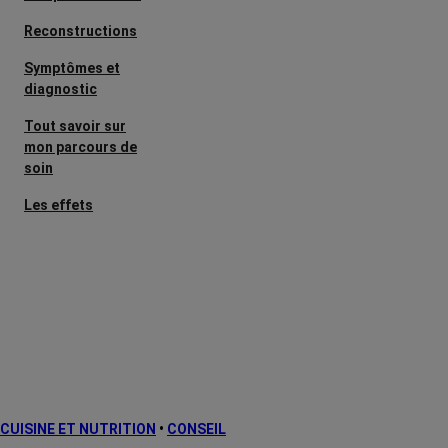
Reconstructions
Symptômes et
diagnostic
Tout savoir sur
mon parcours de
soin
Les effets
secondaires
Cancers
métastatiques
Facteurs de
risque et
prévention
L’après cancer
CUISINE ET NUTRITION
•
CONSEIL
Traitements