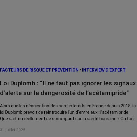
FACTEURS DE RISQUE ET PRÉVENTION
•
INTERVIEW D'EXPERT
Loi Duplomb : “Il ne faut pas ignorer les signaux
d’alerte sur la dangerosité de l’acétamipride”
Alors que les néonicotinoïdes sont interdits en France depuis 2018, la
loi Duplomb prévoit de réintroduire l’un d’entre eux : l’acétamipride.
Que sait-on réellement de son impact sur la santé humaine ? On fait
le point avec le Pr Coumoul, toxicologue.
31 juillet 2025