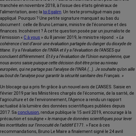
tranchée en novembre 2018, à l’issue des états généraux de
l’alimentation, avec la
loi Egalim
. Un texte promulgué mais pas
appliqué. Pourquoi ? Une petite signature manquait au bas du
document : celle de Bruno Lemaire, ministre de l’économie et des
finances. Incohérent ? À cette question posée par un journaliste de
l’émission «
C à vous
» du 8 janvier 2019, le ministre répond : «
La
cohérence c’est d’avoir une évaluation partagée du danger du dioxyde de
titane. Il y a l’évaluation de l’INRA et il y a l’évaluation de l’ANSES qui
concluent différemment. Et il y a l’évaluation de l’Union européenne, que
nous avons saisie puisque cette décision doit être prise au niveau
européen, qui ne partage pas l’analyse de l’INRA (…). Je souhaite qu’on aille
au bout de l’analyse pour garantir la sécurité sanitaire des Français. »
Un blocage qui a pris fin grâce à un nouvel avis de L’ANSES. Saisie en
février 2019 par les Ministères chargés de l’économie, de la santé, de
l’agriculture et de l’environnement, l’Agence a rendu un rapport
actualisé à la lumière des données scientifiques publiées depuis
2017. Sa
conclusion
, rendue publique le 15 avril 2019, encourage à la
précaution et souligne «
le manque de données scientifiques pour lever
les incertitudes sur l’innocuité de l’additif E171.
» Face à ces
recommandations, Bruno Le Maire a finalement signé le 24 avril