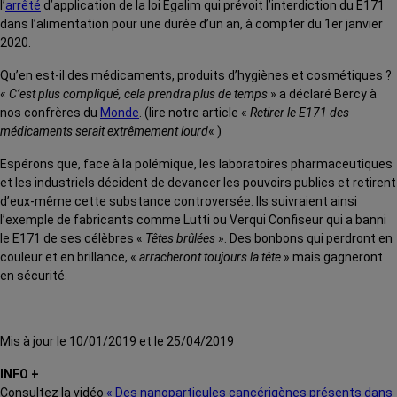
l’
arrêté
d’application de la loi Egalim qui prévoit l’interdiction du E171
dans l’alimentation pour une durée d’un an, à compter du 1er janvier
2020.
Qu’en est-il des médicaments, produits d’hygiènes et cosmétiques ?
«
C’est plus compliqué, cela prendra plus de temps
» a déclaré Bercy à
nos confrères du
Monde
. (lire notre article «
Retirer le E171 des
médicaments serait extrêmement lourd
« )
Espérons que, face à la polémique, les laboratoires pharmaceutiques
et les industriels décident de devancer les pouvoirs publics et retirent
d’eux-même cette substance controversée. Ils suivraient ainsi
l’exemple de fabricants comme Lutti ou Verqui Confiseur qui a banni
le E171 de ses célèbres
«
Têtes brûlées
».
Des bonbons qui perdront
en
couleur et en brillance, «
arracheront toujours la tête
» mais gagneront
en sécurité.
Mis à jour le 10/01/2019 et le 25/04/2019
INFO +
Consultez la vidéo
« Des nanoparticules cancérigènes présents dans