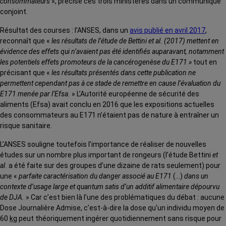
consommateurs
», précise ces trois ministères dans un communiqué
conjoint.
Résultat des courses : l’ANSES, dans un
avis publié en avril 2017
,
reconnaît que «
les résultats de
l
’étude de Bettini et al. (2017) mettent en
évidence des effets qui n’avaient pas été identifiés auparavant, notamment
les potentiels effets promoteurs de la cancérogenèse du E171 »
tout en
précisant que «
les résultats présentés dans cette publication ne
permettent cependant pas à ce stade de remettre en cause l’évaluation du
E171 menée par l’Efsa.
» L’Autorité européenne de sécurité des
aliments (Efsa) avait conclu en 2016 que les expositions actuelles
des consommateurs au E171 n’étaient pas de nature à entraîner un
risque sanitaire.
L’ANSES souligne toutefois l’importance de réaliser de nouvelles
études sur un nombre plus important de rongeurs
(l’étude Bettini
et
al.
a été faite sur des groupes d’une dizaine de
rats seulement) pour
une «
parfaite caractérisation du danger associé au E171
(…)
dans un
contexte d’usage large et quantum satis d’un additif alimentaire dépourvu
de DJA.
» Car c’est bien là l’une des problématiques du débat : aucune
Dose Journalière Admise, c’est-à-dire la dose qu’un individu moyen de
60
kg
peut théoriquement ingérer quotidiennement sans risque pour