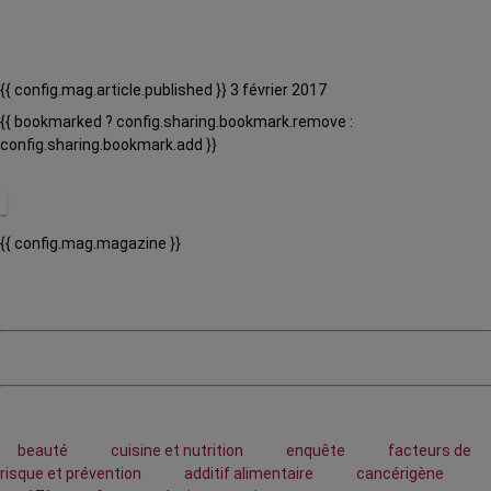
{{ config.mag.article.published }} 3 février 2017
{{ bookmarked ? config.sharing.bookmark.remove :
config.sharing.bookmark.add }}
{{ config.mag.magazine }}
beauté
cuisine et nutrition
enquête
facteurs de
risque et prévention
additif alimentaire
cancérigène