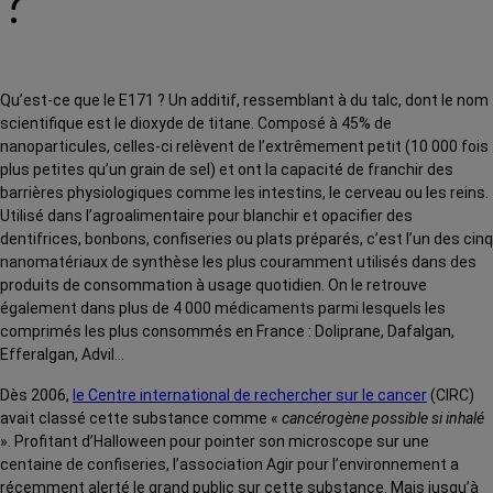
?
Qu’est-ce que le E171 ? Un additif, ressemblant à du talc, dont le nom
scientifique est le dioxyde de titane. Composé à 45% de
nanoparticules, celles-ci relèvent de l’extrêmement petit (
10 000 fois
plus petites qu’un grain de sel
) et ont la capacité de franchir des
barrières physiologiques comme les intestins, le cerveau ou les reins.
Utilisé dans l’agroalimentaire pour blanchir et opacifier des
dentifrices, bonbons, confiseries ou plats préparés, c’est l’un des cinq
nanomatériaux de synthèse les plus couramment utilisés dans des
produits de consommation à usage quotidien. On le retrouve
également dans plus de 4 000 médicaments parmi lesquels les
comprimés les plus consommés en France : Doliprane, Dafalgan,
Efferalgan, Advil…
Dès 2006,
le Centre international de rechercher sur le cancer
(CIRC)
avait classé cette substance comme
«
cancérogène possible si inhalé
»
. Profitant d’Halloween pour pointer son microscope sur une
centaine de confiseries, l’association Agir pour l’environnement a
récemment alerté le grand public sur cette substance.
Mais jusqu’à