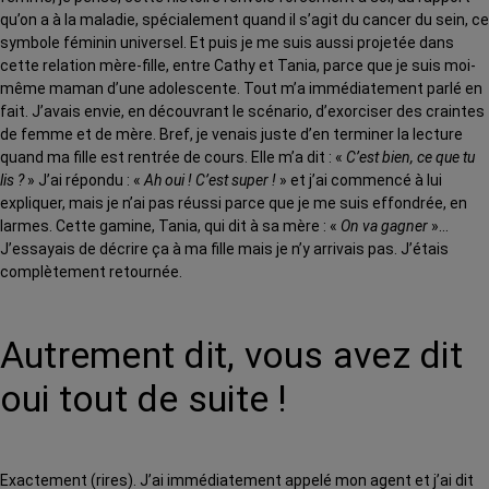
qu’on a à la maladie, spécialement quand il s’agit du cancer du sein, ce
symbole féminin universel. Et puis je me suis aussi projetée dans
cette relation mère-fille, entre Cathy et Tania, parce que je suis moi-
même maman d’une adolescente. Tout m’a immédiatement parlé en
fait. J’avais envie, en découvrant le scénario, d’exorciser des craintes
de femme et de mère. Bref, je venais juste d’en terminer la lecture
quand ma fille est rentrée de cours. Elle m’a dit : «
C’est bien, ce que tu
lis ?
» J’ai répondu : «
Ah oui ! C’est super !
» et j’ai commencé à lui
expliquer, mais je n’ai pas réussi parce que je me suis effondrée, en
larmes. Cette gamine, Tania, qui dit à sa mère : «
On va gagner
»…
J’essayais de décrire ça à ma fille mais je n’y arrivais pas. J’étais
complètement retournée.
Autrement dit, vous avez dit
oui tout de suite !
Exactement (rires). J’ai immédiatement appelé mon agent et j’ai dit