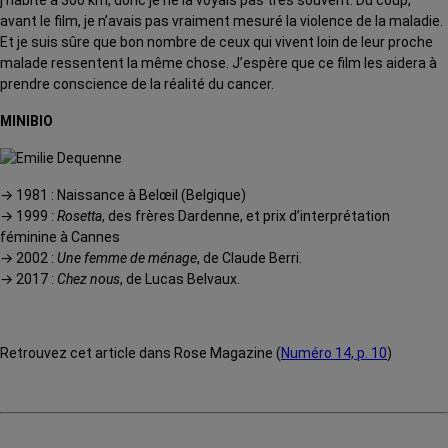
j’habite à 300 km, donc je ne la voyais pas très souvent. Du coup,
avant le film, je n’avais pas vraiment mesuré la violence de la maladie.
Et je suis sûre que bon nombre de ceux qui vivent loin de leur proche
malade ressentent la même chose. J’espère que ce film les aidera à
prendre conscience de la réalité du cancer.
MINIBIO
→ 1981 : Naissance à Belœil (Belgique)
→ 1999 :
Rosetta
, des frères Dardenne, et prix d’interprétation
féminine à Cannes
→ 2002 :
Une femme de ménage
, de Claude Berri.
→ 2017 :
Chez nous
, de Lucas Belvaux.
Retrouvez cet article dans Rose Magazine (
Numéro 14, p. 10
)