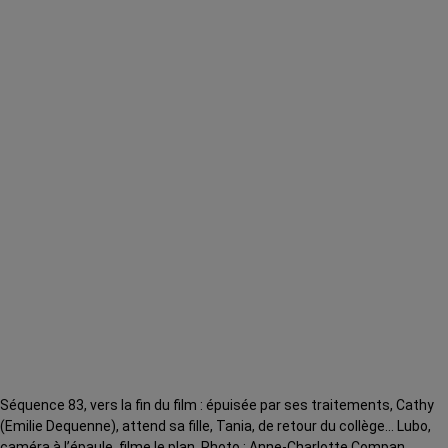
Séquence 83, vers la fin du film : épuisée par ses traitements, Cathy
(Emilie Dequenne), attend sa fille, Tania, de retour du collège… Lubo,
caméra à l’épaule, filme le plan. Photo : Anne-Charlotte Compan