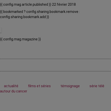
{{ config.mag.article.published }} 22 février 2018
{{ bookmarked ? config.sharing.bookmark.remove :
config.sharing.bookmark.add }}
{{ config.mag.magazine }}
actualité
films et séries
témoignage
série télé
autour du cancer