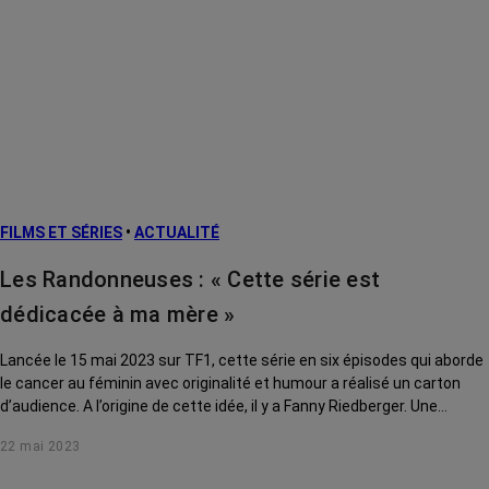
secondaires
Cancers
métastatiques
Facteurs de
risque et
prévention
L’après cancer
FILMS ET SÉRIES
•
ACTUALITÉ
Traitements
contre le cancer
Les Randonneuses : « Cette série est
La vie autour
dédicacée à ma mère »
Lancée le 15 mai 2023 sur TF1, cette série en six épisodes qui aborde
le cancer au féminin avec originalité et humour a réalisé un carton
d’audience. A l’origine de cette idée, il y a Fanny Riedberger. Une
productrice pugnace que la maladie a privé trop tôt de sa maman.
22 mai 2023
Interview à cœur ouvert.