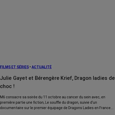
FILMS ET SÉRIES
•
ACTUALITÉ
Julie Gayet et Bérengère Krief, Dragon ladies de
choc !
M6 consacre sa soirée du 11 octobre au cancer du sein avec, en
première partie une fiction, Le souffle du dragon, suivie d’un
documentaire sur le premier équipage de Dragons Ladies en France.
C’est d’ailleurs dans le club où il est né, à Reims, que la réalisatrice du