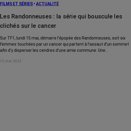
FILMS ET SÉRIES
•
ACTUALITÉ
Les Randonneuses : la série qui bouscule les
clichés sur le cancer
Sur TF1, lundi 15 mai, démarre l’épopée des Randonneuses, soit six
femmes touchées par un cancer qui partent à l’assaut d’un sommet
afin d’y disperser les cendres d’une amie commune. Une
comédie dramatique qui ose, touche et éclaire comme rarement sur
15 mai 2023
l’expérience sensible de la maladie. Rencontre avec deux des
actrices, Alix Poisson et Camille Chamoux, qui nous dévoilent les
coulisses de cette folle aventure.