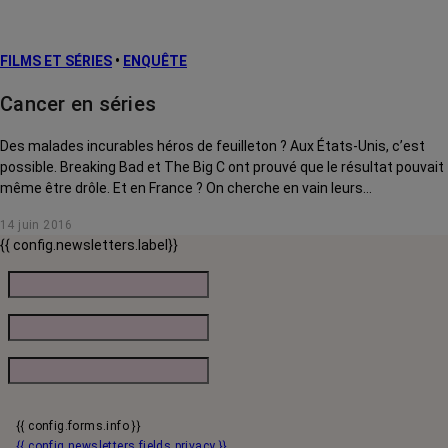
FILMS ET SÉRIES
•
ENQUÊTE
Cancer en séries
Des malades incurables héros de feuilleton ? Aux États-Unis, c’est
possible. Breaking Bad et The Big C ont prouvé que le résultat pouvait
même être drôle. Et en France ? On cherche en vain leurs
équivalents…
14 juin 2016
{{ config.newsletters.label}}
{{ config.forms.info }}
{{ config.newsletters.fields.privacy }}