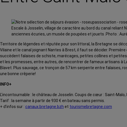
Escale à Josselin, village de caractère au bord du canal reliant
anciennes écuries, un musée de poupées et jouets .Photo : Auré
Territoire de légendes et réputée pour son littoral, la Bretagne se déc
Vilaine et le canal joignant Nantes à Brest, il faut se décider. Premièr
succèdent falaises de schiste, marécages, petites collines et petites v
et les promesses, entre autres, de rencontrer de fameux artisans à La Ga
Blavet. Plus sauvage, ce tronçon de 57 km serpente entre falaises, rose
une bonne crêperie!
INFO+
L’incontournable : le château de Josselin. Coups de cœur : Saint-Malo, Re
Tarif : la semaine à partir de 930 € en bateau sans permis.
+ d’infos sur :
canaux.bretagne.bzh
et
tourismebretagne.com