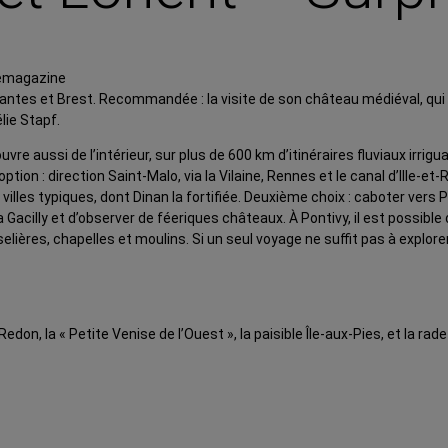
 Nantes et Brest. Recommandée : la visite de son château médiéval, qui
lie Stapf.
ouvre aussi de l’intérieur, sur plus de 600 km d’itinéraires fluviaux irri
e option : direction Saint-Malo, via la Vilaine, Rennes et le canal d’Ille-
illes typiques, dont Dinan la fortifiée. Deuxième choix : caboter vers P
cilly et d’observer de féeriques châteaux. À Pontivy, il est possible 
lières, chapelles et moulins. Si un seul voyage ne suffit pas à explor
don, la « Petite Venise de l’Ouest », la paisible Île-aux-Pies, et la rade