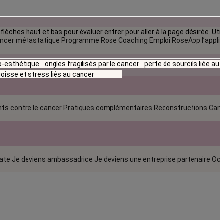
flèches haut et bas pour évaluer entrer pour aller à la page désirée. Uti
ncer métastatique
Programme Rose Coaching Emploi
RoseApp l’appl
io-esthétique
ongles fragilisés par le cancer
perte de sourcils liée a
oisse et stress liés au cancer
ts contre le cancer
Pratiques complémentaires
Reconstructions
Can
rate
Je deviens ambassadrice
Je deviens une entreprise partenaire
Oc