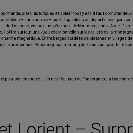
ourmande, sites historiques et soleil : tout y est. Il faut compter deu
es habitables – sans permis – sont disponibles au départ d’une quinzain
départ de Toulouse, voguez jusqu’au seuil de Naurouze, dans l’Aude. Poi
́e. Il offre surtout une vue exceptionnelle sur les reliefs de la montagn
ur un charme magnétique. Entre berges bordées de platanes et villages d
uls la promenade. Poussez jusqu’à l’étang de Thau pour profiter de ses
mé pour son cassoulet ; les neuf écluses de Fonseranes ; la fascinant
 et Lorient – Sur