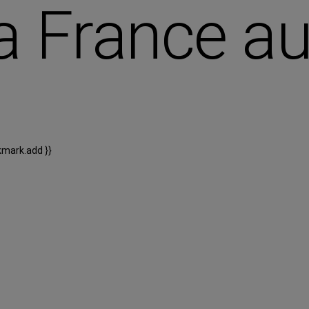
a France au 
kmark.add }}