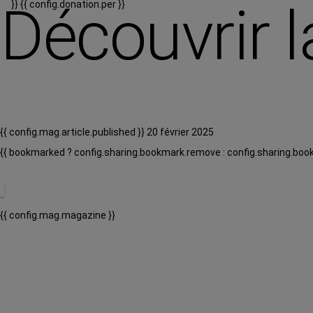
Découvrir l
}}
{{ config.donation.per }}
{{ config.mag.article.published }} 20 février 2025
{{ bookmarked ? config.sharing.bookmark.remove : config.sharing.boo
{{ config.mag.magazine }}