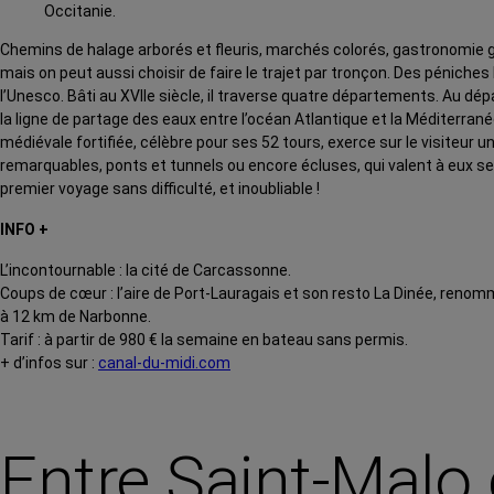
Occitanie.
Chemins de halage arborés et fleuris, marchés colorés, gastronomie g
mais on peut aussi choisir de faire le trajet par tronçon. Des pénich
l’Unesco. Bâti au XVIIe siècle, il traverse quatre départements. Au 
la ligne de partage des eaux entre l’océan Atlantique et la Méditerrane
médiévale fortifiée, célèbre pour ses 52 tours, exerce sur le visite
remarquables, ponts et tunnels ou encore écluses, qui valent à eux se
premier voyage sans difficulté, et inoubliable !
INFO +
L’incontournable : la cité de Carcassonne.
Coups de cœur : l’aire de Port-Lauragais et son resto La Dinée, renom
à 12 km de Narbonne.
Tarif : à partir de 980 € la semaine en bateau sans permis.
+ d’infos sur :
canal-du-midi.com
Entre Saint-Malo