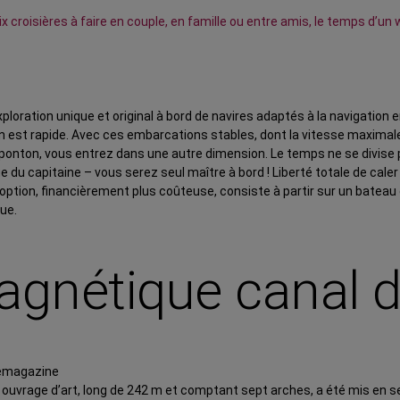
ix croisières à faire en couple, en famille ou entre amis, le temps d’
loration unique et original à bord de navires adaptés à la navigatio
in est rapide. Avec ces embarcations stables, dont la vitesse maximale 
e ponton, vous entrez dans une autre dimension. Le temps ne se divise 
ège du capitaine – vous serez seul maître à bord ! Liberté totale de c
ption, financièrement plus coûteuse, consiste à partir sur un bateau 
que.
gnétique canal d
be ouvrage d’art, long de 242 m et comptant sept arches, a été mis en 