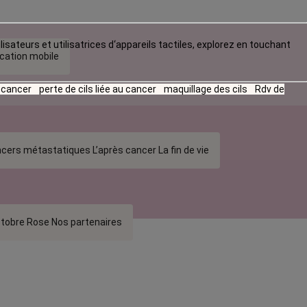
lisateurs et utilisatrices d‘appareils tactiles, explorez en touchant
ication mobile
u cancer
perte de cils liée au cancer
maquillage des cils
Rdv de
cers métastatiques
L’après cancer
La fin de vie
tobre Rose
Nos partenaires