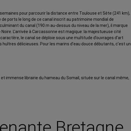
x semaines pour parcourir la distance entre Toulouse et Sète (241 km),
e de ports le long de ce canal inscrit au patrimoine mondial de
nt culminant du canal (190 m au-dessus du niveau de la mer), il marque
e Noire. L’arrivée à Carcassonne est magique: la majestueuse cité
e caractère, le canal se déploie sous une multitude d’ouvrages d’art
 huîtres délicieuses. Pour les marins d’eau douce débutants, c’est un
e et immense librairie du hameau du Somail, située sur le canal même,
prenante Bretagne