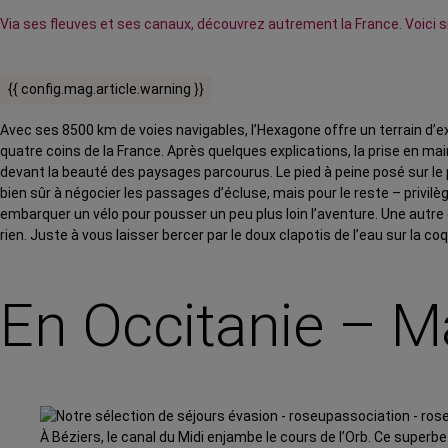
Via ses fleuves et ses canaux, découvrez autrement la France. Voici s
{{ config.mag.article.warning }}
Avec ses 8500 km de voies navigables, l’Hexagone offre un terrain d’exp
quatre coins de la France. Après quelques explications, la prise en ma
devant la beauté des paysages parcourus. Le pied à peine posé sur l
bien sûr à négocier les passages d’écluse, mais pour le reste – privil
embarquer un vélo pour pousser un peu plus loin l’aventure. Une autre o
rien. Juste à vous laisser bercer par le doux clapotis de l’eau sur la co
En Occitanie – Ma
À Béziers, le canal du Midi enjambe le cours de l’Orb. Ce super