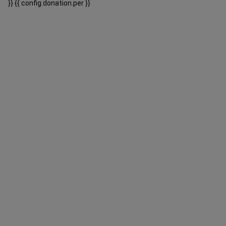
}}
{{ config.donation.per }}