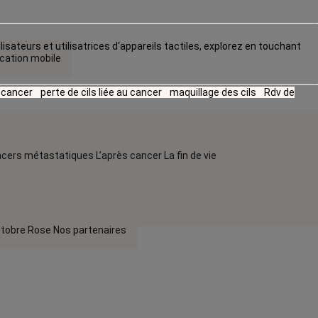
lisateurs et utilisatrices d‘appareils tactiles, explorez en touchant
ication mobile
u cancer
perte de cils liée au cancer
maquillage des cils
Rdv de
cers métastatiques
L’après cancer
La fin de vie
tobre Rose
Nos partenaires