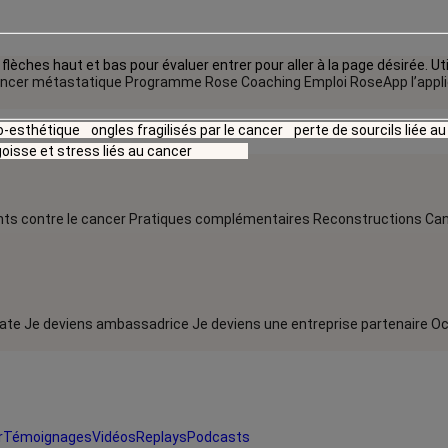
flèches haut et bas pour évaluer entrer pour aller à la page désirée. Uti
ncer métastatique
Programme Rose Coaching Emploi
RoseApp l’appl
io-esthétique
ongles fragilisés par le cancer
perte de sourcils liée a
oisse et stress liés au cancer
ts contre le cancer
Pratiques complémentaires
Reconstructions
Can
rate
Je deviens ambassadrice
Je deviens une entreprise partenaire
Oc
r
Témoignages
Vidéos
Replays
Podcasts