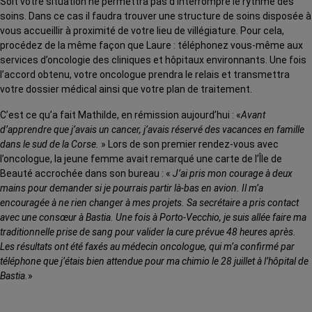
Soit votre situation ne permettra pas d’interrompre le rythme des
soins. Dans ce cas il faudra trouver une structure de soins disposée à
vous accueillir à proximité de votre lieu de villégiature. Pour cela,
procédez de la même façon que Laure : téléphonez vous-même aux
services d’oncologie des cliniques et hôpitaux environnants. Une fois
l’accord obtenu, votre oncologue prendra le relais et transmettra
votre dossier médical ainsi que votre plan de traitement.
C’est ce qu’a fait Mathilde, en rémission aujourd’hui : «
Avant
d’apprendre que j’avais un cancer, j’avais réservé des vacances en famille
dans le sud de la Corse.
» Lors de son premier rendez-vous avec
l’oncologue, la jeune femme avait remarqué une carte de l’Île de
Beauté accrochée dans son bureau : «
J’ai pris mon courage à deux
mains pour demander si je pourrais partir là-bas en avion. Il m’a
encouragée à ne rien changer à mes projets. Sa secrétaire a pris contact
avec une consœur à Bastia. Une fois à Porto-Vecchio, je suis allée faire ma
traditionnelle prise de sang pour valider la cure prévue 48 heures après.
Les résultats ont été faxés au médecin oncologue, qui m’a confirmé par
téléphone que j’étais bien attendue pour ma chimio le 28 juillet à l’hôpital de
Bastia.
»