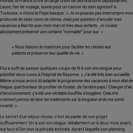
monde, la France offre un large choix de destinations dépaysantes…
Laure, fan de voyage, suivie pour un cancer du sein agressif à
Toulouse, a choisi le Pays basque : «
Je ne pouvais pas interrompre mon
protocole de seize cures de chimio, mais pas question d’annuler mes
vacances à Biarritz avec mon mari et mes deux enfants. Je voulais
absolument préserver une certaine “normalité” pour eux.
»
«
Nous faisons le maximum pour faciliter les choses aux
patients et préserver leur qualité de vie.
»
Il lui a suffi de passer quelques coups de fil à son oncologue pour
planifier deux cures à l’hôpital de Bayonne. «
J’ai été très bien accueillie.
Même si nous avons dû adapter le programme des vacances à mon état de
fatigue, quel bonheur de profiter de l’océan, de l’arrière-pays ! Changer d’air,
d’environnement, ç’a été une véritable bouffée d’oxygène. Cela m’a
vraiment permis de tenir les traitements sur la longueur et de me sentir
vivante.
»
Le secret d’un séjour réussi, c’est de parler de son projet
suffisamment tôt à son oncologue. Idéalement un à deux mois avant,
surtout si l’on vise la période estivale, durant laquelle son planning