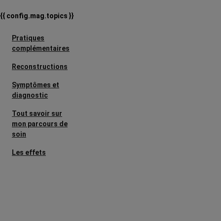
{{ config.mag.topics }}
Pratiques
complémentaires
Reconstructions
Symptômes et
diagnostic
Tout savoir sur
mon parcours de
soin
Les effets
secondaires
Cancers
métastatiques
Facteurs de
risque et