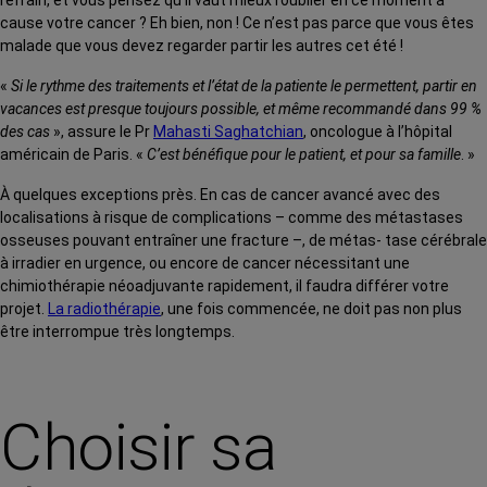
refrain, et vous pensez qu’il vaut mieux l’oublier en ce moment à
cause votre cancer ? Eh bien, non ! Ce n’est pas parce que vous êtes
malade que vous devez regarder partir les autres cet été !
«
Si le rythme des traitements et l’état de la patiente le permettent, partir en
vacances est presque toujours possible, et même recommandé dans 99 %
des cas
», assure le Pr
Mahasti Saghatchian
, oncologue à l’hôpital
américain de Paris. «
C’est bénéfique pour le patient, et pour sa famille
. »
À quelques exceptions près. En cas de cancer avancé avec des
localisations à risque de complications – comme des métastases
osseuses pouvant entraîner une fracture –, de métas- tase cérébrale
à irradier en urgence, ou encore de cancer nécessitant une
chimiothérapie néoadjuvante rapidement, il faudra différer votre
projet.
La radiothérapie
, une fois commencée, ne doit pas non plus
être interrompue très longtemps.
Choisir sa