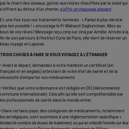
par le chant des oiseaux, goûter aux mûres chauffées par le soleil qui
s’offrent au détour d’un chemin,
s’offrir un massage planant
.
Et, une fois tous vos traitements terminés : «
Partez le plus vite et le
plus loin possible !
» encourage le Pr Mahasti Saghatchian. Allez au
bout de vos rêves ! Message reçu cinq sur cinq par Amélie. Arrivée à la
fin de son parcours à l’institut Curie de Paris, elle vient de réserver un
beau voyage en Laponie.
TROIS CHOSES À FAIRE SI VOUS VOYAGEZ À L’ÉTRANGER
• Avant le départ, demandez à votre médecin un certificat (en
français et en anglais) attestant de votre état de santé et de la
nécessité d’emporter vos médicaments.
• Vérifiez que votre ordonnance est rédigée en DCI (dénomination
commune internationale). Cela afin qu’elle soit compréhensible par
les professionnels de santé dans le monde entier.
• Dans certains pays, des catégories de médicaments, notamment
les antalgiques, sont soumises à une réglementation spécifique «
limitant le nombre de doses de traitement, ou qui en interdit l’entrée sur leur
territoire
», précise le Pr Ivan Krakowski, président de l’Afsos