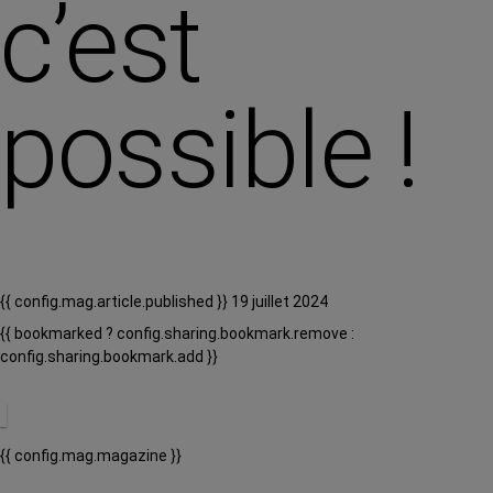
c’est
possible !
{{ config.mag.article.published }} 19 juillet 2024
{{ bookmarked ? config.sharing.bookmark.remove :
config.sharing.bookmark.add }}
{{ config.mag.magazine }}