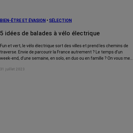
BIEN-ÊTRE ET ÉVASION
•
SÉLECTION
5 idées de balades à vélo électrique
Fun et vert, le vélo électrique sort des villes et prend les chemins de
traverse. Envie de parcourir la France autrement ? Le temps d’un
week-end, d’une semaine, en solo, en duo ou en famille ? On vous met
sur les bonnes pistes !
31 juillet 2023