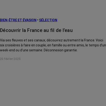
prévention
L’après cancer
BIEN-ÊTRE ET ÉVASION
•
SÉLECTION
Traitements
contre le cancer
Découvrir la France au fil de l’eau
La vie autour
Via ses fleuves et ses canaux, découvrez autrement la France. Voici
six croisières à faire en couple, en famille ou entre amis, le temps d’un
week-end ou d’une semaine. Déconnexion garantie.
20 février 2025