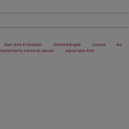
bien-être et évasion
chimiothérapie
conseil
les
traitements contre le cancer
séjour bien-être