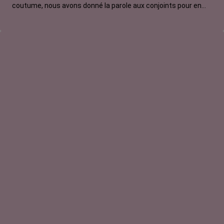
coutume, nous avons donné la parole aux conjoints pour en
témoigner. Guillaume nous raconte comment, après 40 ans de
vie commune, l'épreuve du cancer lui a permis de découvrir
chez sa femme une combativité insoupçonnée qui lui donne
une nouvelle raison de l'aimer. À l'occasion de la Saint-
Valentin, il en profite pour lui redéclarer sa flamme.