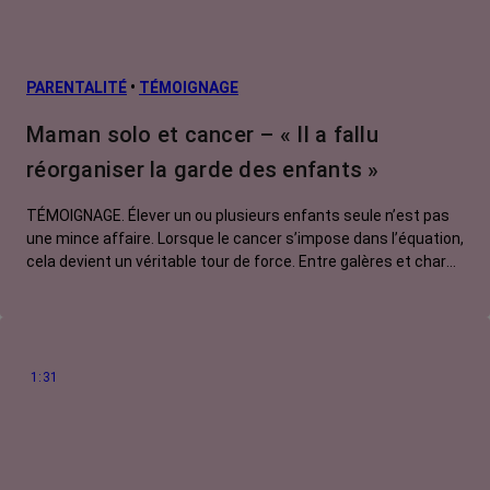
PARENTALITÉ
•
TÉMOIGNAGE
Maman solo et cancer – « Il a fallu
réorganiser la garde des enfants »
TÉMOIGNAGE. Élever un ou plusieurs enfants seule n’est pas
une mince affaire. Lorsque le cancer s’impose dans l’équation,
cela devient un véritable tour de force. Entre galères et charge
mentale, amour et colère, sororité et système D, Aurélia, 43
ans et mère célibataire, nous raconte la difficile organisation
du partage de la garde de ses enfants.
1:31