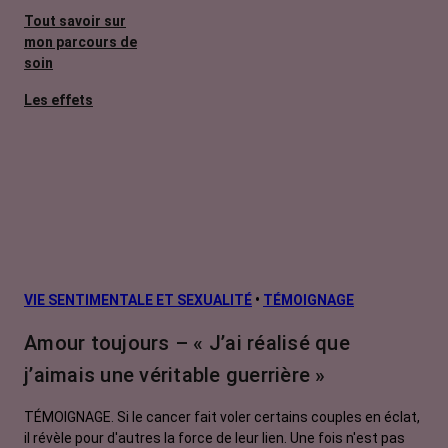
Tout savoir sur
mon parcours de
soin
Les effets
secondaires
Cancers
métastatiques
Facteurs de
risque et
prévention
L’après cancer
VIE SENTIMENTALE ET SEXUALITÉ
•
TÉMOIGNAGE
Traitements
Amour toujours – « J’ai réalisé que
contre le cancer
j’aimais une véritable guerrière »
La vie autour
TÉMOIGNAGE. Si le cancer fait voler certains couples en éclat,
il révèle pour d'autres la force de leur lien. Une fois n'est pas