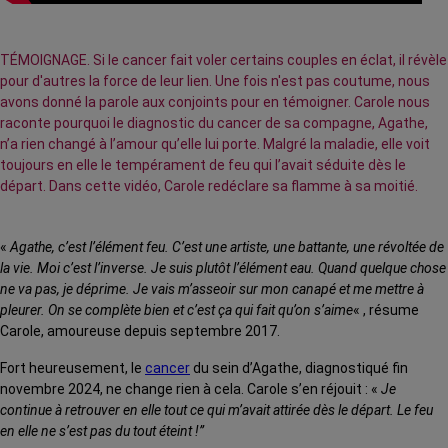
TÉMOIGNAGE. Si le cancer fait voler certains couples en éclat, il révèle
pour d'autres la force de leur lien. Une fois n'est pas coutume, nous
avons donné la parole aux conjoints pour en témoigner. Carole nous
raconte pourquoi le diagnostic du cancer de sa compagne, Agathe,
n’a rien changé à l’amour qu’elle lui porte. Malgré la maladie, elle voit
toujours en elle le tempérament de feu qui l’avait séduite dès le
départ. Dans cette vidéo, Carole redéclare sa flamme à sa moitié.
«
Agathe, c’est l’élément feu.
C’est une artiste, une battante, une révoltée de
la vie. Moi c’est l’inverse. Je suis plutôt l’élément eau. Quand quelque chose
ne va pas, je déprime. Je vais m’asseoir sur mon canapé et me mettre à
pleurer. On se complète bien et c’est ça qui fait qu’on s’aime
« , résume
Carole, amoureuse depuis septembre 2017.
Fort heureusement, le
cancer
du sein d’Agathe, diagnostiqué fin
novembre 2024, ne change rien à cela. Carole s’en réjouit : «
Je
continue à retrouver en elle tout ce qui m’avait attirée dès le départ.
Le feu
en elle ne s’est pas du tout éteint !
”