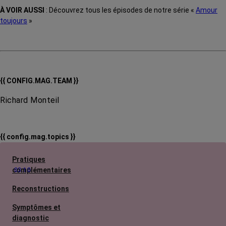
À VOIR AUSSI
: Découvrez tous les épisodes de notre série «
Amour
toujours
»
{{ CONFIG.MAG.TEAM }}
Richard Monteil
{{ config.mag.topics }}
Pratiques
complémentaires
03:10
Reconstructions
Symptômes et
diagnostic