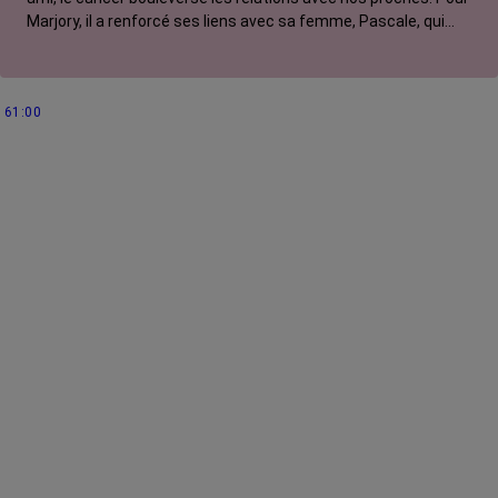
Marjory, il a renforcé ses liens avec sa femme, Pascale, qui
venait elle-même de traverser cette épreuve.
61:00