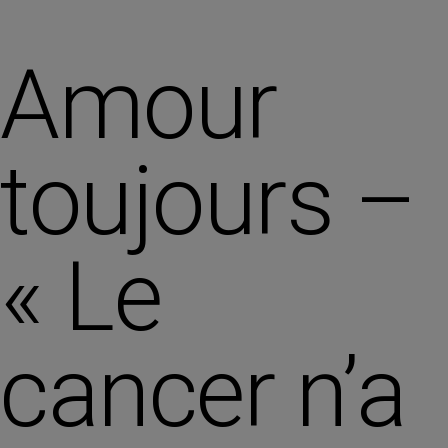
Amour
toujours –
« Le
cancer n’a