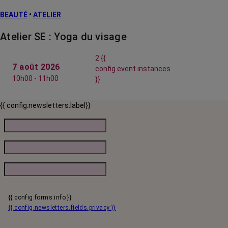
BEAUTÉ
•
ATELIER
Atelier SE : Yoga du visage
2 {{
7 août 2026
config.event.instances
10h00 - 11h00
}}
{{ config.newsletters.label}}
{{ config.forms.info }}
{{ config.newsletters.fields.privacy }}