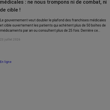
médicales : ne nous trompons ni de combat, ni
de cible !
Le gouvernement veut doubler le plafond des franchises médicales
et cible ouvertement les patients qui achètent plus de 50 boîtes de
médicaments par an ou consultent plus de 25 fois. Derrière ce
discours sur la « responsabilisation », ce sont en réalité les malades
23 juillet 2026
chroniques, et en premier lieu les personnes touchées par un cancer,
qui vont payer le prix fort. RoseUp alerte : cette mesure ne
responsabilise personne, elle punit des patients qui n'ont pas le choix.
En ligne