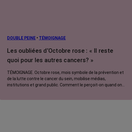
DOUBLE PEINE
•
TÉMOIGNAGE
Les oubliées d’Octobre rose : « Il reste
quoi pour les autres cancers? »
TÉMOIGNAGE. Octobre rose, mois symbole de la prévention et
de la lutte contre le cancer du sein, mobilise médias,
institutions et grand public. Comment le perçoit-on quand on
est une femme touchée par un tout autre cancer ? Manon,
touchée par un cancer du poumon métastatique, regrette que
l'évènement capte autant d'attention au détriment d'autres
causes.