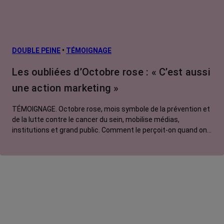
Facteurs de
risque et
prévention
L’après cancer
DOUBLE PEINE
•
TÉMOIGNAGE
Traitements
Les oubliées d’Octobre rose : « C’est aussi
contre le cancer
une action marketing »
La vie autour
TÉMOIGNAGE. Octobre rose, mois symbole de la prévention et
de la lutte contre le cancer du sein, mobilise médias,
institutions et grand public. Comment le perçoit-on quand on
est une femme touchée par un tout autre cancer ?
Emmanuelle, touchée par un cancer du rein métastatique,
soutien l'évènement mais regrette son instrumentalisation à
des fins commerciales.