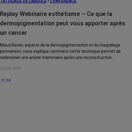
TATOUAGE DE L'ARÉOLE
•
CONFÉRENCE
Replay Webinaire esthétisme – Ce que la
dermopigmentation peut vous apporter après
un cancer
Maud Ravier, experte de la dermopigmentation et du maquillage
permanent, nous explique comment cette technique permet de
redessiner une aréole mammaire après une reconstruction
mammaire, étoffer un sourcil clairsemé à la suite d'une
22 juin 2023
chimiothérapie, atténuer une cicatrice de chirurgie...
27:00