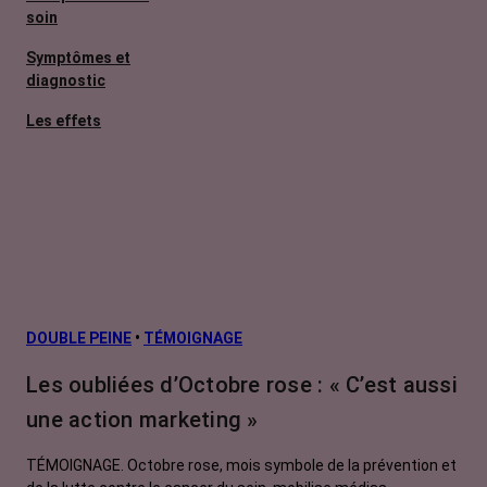
soin
Symptômes et
diagnostic
Les effets
secondaires
Cancers
métastatiques
L’après cancer
Facteurs de
risque et
prévention
DOUBLE PEINE
•
TÉMOIGNAGE
Traitements
Les oubliées d’Octobre rose : « C’est aussi
contre le cancer
une action marketing »
La vie autour
TÉMOIGNAGE. Octobre rose, mois symbole de la prévention et