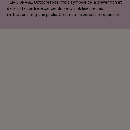
TÉMOIGNAGE. Octobre rose, mois symbole de la prévention et
de la lutte contre le cancer du sein, mobilise médias,
institutions et grand public. Comment le perçoit-on quand on
est une femme touchée par un tout autre cancer ? Manon,
touchée par un cancer du poumon métastatique, regrette que
l'évènement capte autant d'attention au détriment d'autres
causes.