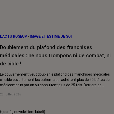
L’ACTU ROSEUP
•
IMAGE ET ESTIME DE SOI
Doublement du plafond des franchises
médicales : ne nous trompons ni de combat, ni
de cible !
Le gouvernement veut doubler le plafond des franchises médicales
et cible ouvertement les patients qui achètent plus de 50 boîtes de
médicaments par an ou consultent plus de 25 fois. Derrière ce
discours sur la « responsabilisation », ce sont en réalité les malades
23 juillet 2026
chroniques, et en premier lieu les personnes touchées par un cancer,
qui vont payer le prix fort. RoseUp alerte : cette mesure ne
responsabilise personne, elle punit des patients qui n'ont pas le choix.
{{ config.newsletters.label}}