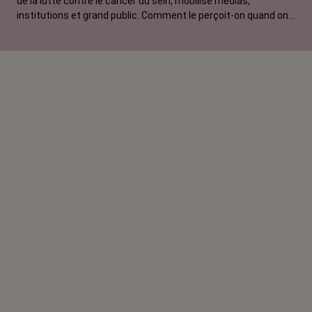
de la lutte contre le cancer du sein, mobilise médias,
institutions et grand public. Comment le perçoit-on quand on
est une femme touchée par un tout autre cancer ?
Emmanuelle, touchée par un cancer du rein métastatique,
soutien l'évènement mais regrette son instrumentalisation à
des fins commerciales.