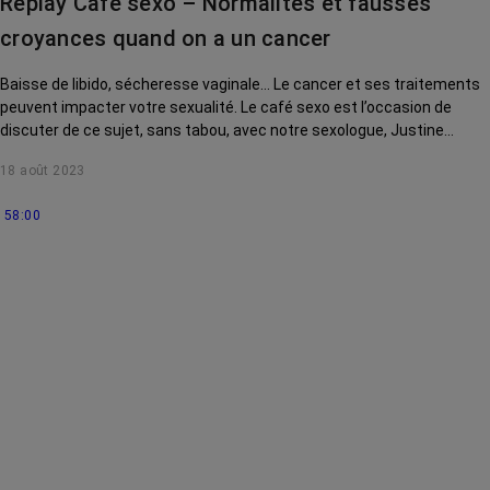
Replay Café sexo – Normalités et fausses
croyances quand on a un cancer
Baisse de libido, sécheresse vaginale… Le cancer et ses traitements
peuvent impacter votre sexualité. Le café sexo est l’occasion de
discuter de ce sujet, sans tabou, avec notre sexologue, Justine
Henrion. Aujourd'hui, elle vous aide à vous débarrasser de vos fausses
18 août 2023
croyances. Et si notre idée de ce qui est « normal » nous empêchait
de nous épanouir ? Et si ce que nous considérions comme la
58:00
normalité finissait par être un frein ?