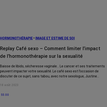
HORMONOTHÉRAPIE
•
IMAGE ET ESTIME DE SOI
Replay Café sexo – Comment limiter l’impact
de l’hormonothérapie sur la sexualité
Baisse de libido, sécheresse vaginale… Le cancer et ses traitements
peuvent impacter votre sexualité. Le café sexo est l’occasion de
discuter de ce sujet, sans tabou, avec notre sexologue, Justine
Henrion. Sécheresse vaginale, bouffée de chaleur, prise de poids...
18 août 2023
Aujourd'hui, Justine Henrion, vous donne de précieux conseils pour
que les effets indésirables de l'hormonothérapie ne détériorent pas
55:00
votre vie sexuelle.