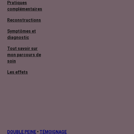
Pratiques
complémentaires
Reconstructions
Symptômes et
diagnostic
Tout savoir sur
mon parcours de
soin
Les effets
secondaires
Cancers
métastatiques
Facteurs de
risque et
prévention
L’après cancer
DOUBLE PEINE
•
TÉMOIGNAGE