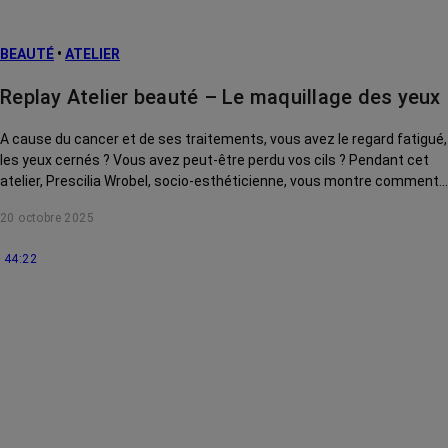
BEAUTÉ
•
ATELIER
Replay Atelier beauté – Le maquillage des yeux
A cause du cancer et de ses traitements, vous avez le regard fatigué,
les yeux cernés ? Vous avez peut-être perdu vos cils ? Pendant cet
atelier, Prescilia Wrobel, socio-esthéticienne, vous montre comment
vous maquiller pour redonner de l'éclat à votre regard. Cet atelier a
20 octobre 2025
été enregistré le 10 octobre 2025
44:22