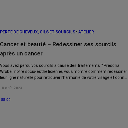
PERTE DE CHEVEUX, CILS ET SOURCILS
•
ATELIER
Cancer et beauté – Redessiner ses sourcils
après un cancer
Vous avez perdu vos sourcils à cause des traitements ? Prescilia
Wrobel, notre socio-esthéticienne, vous montre comment redessiner
leur ligne naturelle pour retrouver l'harmonie de votre visage et donner
de l'expression à votre regard. Effet œil de biche assuré !
18 août 2023
55:00