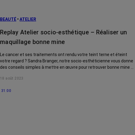
BEAUTÉ
•
ATELIER
Replay Atelier socio-esthétique – Réaliser un
maquillage bonne mine
Le cancer et ses traitements ont rendu votre teint terne et éteint
votre regard ? Sandra Branger, notre socio-esthéticienne vous donne
des conseils simples à mettre en œuvre pour retrouver bonne mine et
mettre en valeur vos yeux.
18 août 2023
31:00