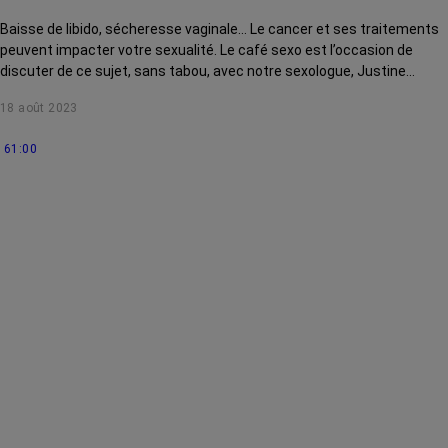
Baisse de libido, sécheresse vaginale… Le cancer et ses traitements
peuvent impacter votre sexualité. Le café sexo est l’occasion de
discuter de ce sujet, sans tabou, avec notre sexologue, Justine
Henrion. Aujourd'hui, Justine Henrion vous donne de précieux conseils
18 août 2023
aux célibataires qui se demandent comment et quand annoncer sa
maladie à un partenaire qu'on vient de rencontrer.
61:00