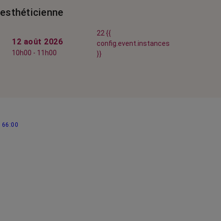
esthéticienne
22 {{
12 août 2026
config.event.instances
10h00 - 11h00
}}
66:00