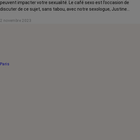
peuvent impacter votre sexualité. Le café sexo est l’occasion de
discuter de ce sujet, sans tabou, avec notre sexologue, Justine
Henrion. Elle vous donne de précieux conseils pour renouer avec votre
2 novembre 2023
corps et vivre une sexualité plus épanouie.
Paris