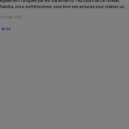
également fatiguée par les traitements ? Au cours de cet atelier,
Sandra, onco-esthéticienne, vous livre ses astuces pour réaliser un
maquillage express qui redonnera de l'éclat à votre teint même en
18 août 2023
hiver.
45:00