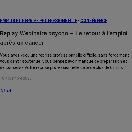
EMPLOI ET REPRISE PROFESSIONNELLE
•
CONFÉRENCE
Replay Webinaire psycho – Le retour à l’emploi
après un cancer
Vous avez vécu une reprise professionnelle difficile, sans forcément
vous sentir soutenue. Vous pensez avoir manqué de préparation et
de conseils? Votre reprise professionnelle date de plus de 6 mois, 1
ou 3 ans? Vous estimez avoir repris trop tôt? Vous vous sentiez
10 novembre 2023
toujours en difficulté ? Vous vous demandez si vous avez mobilisé
tous vos droits? Marie-Line Renard, psychologue du travail,
59:24
intervenante de la Maison RoseUp Bordeaux depuis 7 ans, vous
conseille pour une reprise professionnelle en toute sérénité.