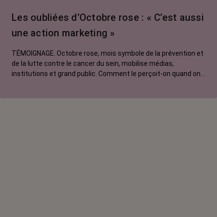
Traitements
Les oubliées d’Octobre rose : « C’est aussi
contre le cancer
une action marketing »
La vie autour
TÉMOIGNAGE. Octobre rose, mois symbole de la prévention et
de la lutte contre le cancer du sein, mobilise médias,
institutions et grand public. Comment le perçoit-on quand on
est une femme touchée par un tout autre cancer ?
Emmanuelle, touchée par un cancer du rein métastatique,
soutien l'évènement mais regrette son instrumentalisation à
des fins commerciales.