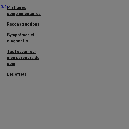
3:45
Pratiques
complémentaires
Reconstructions
Symptômes et
diagnostic
Tout savoir sur
mon parcours de
soin
Les effets
secondaires
Cancers
métastatiques
Facteurs de
risque et
prévention