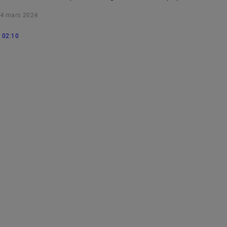
photobiomodulation.
4 mars 2024
02:10