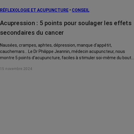
L’après cancer
RÉFLEXOLOGIE ET ACUPUNCTURE
•
CONSEIL
Traitements
contre le cancer
Acupression : 5 points pour soulager les effets
La vie autour
secondaires du cancer
Nausées, crampes, aphtes, dépression, manque d'appétit,
cauchemars... Le Dr Philippe Jeannin, médecin acupuncteur, nous
montre 5 points d’acupuncture, faciles à stimuler soi-même du bout
des doigts, pour soulager ces effets secondaires du cancer et de ses
15 novembre 2024
traitements.