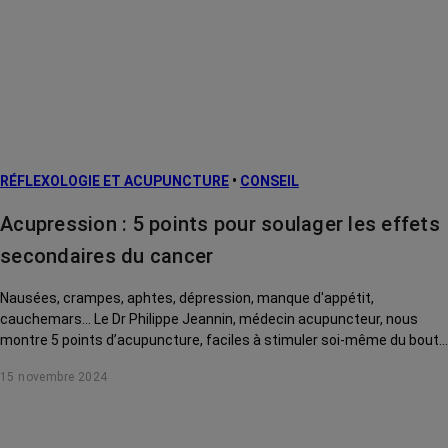
Cancers
métastatiques
Facteurs de
risque et
prévention
L’après cancer
RÉFLEXOLOGIE ET ACUPUNCTURE
•
CONSEIL
Traitements
contre le cancer
Acupression : 5 points pour soulager les effets
La vie autour
secondaires du cancer
Nausées, crampes, aphtes, dépression, manque d'appétit,
cauchemars... Le Dr Philippe Jeannin, médecin acupuncteur, nous
montre 5 points d’acupuncture, faciles à stimuler soi-même du bout
des doigts, pour soulager ces effets secondaires du cancer et de ses
15 novembre 2024
traitements.