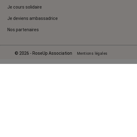
Je cours solidaire
Je deviens ambassadrice
Nos partenaires
© 2026 - RoseUp Association
Mentions légales