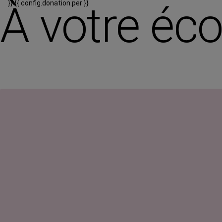
À votre éc
}}
{{ config.donation.per }}