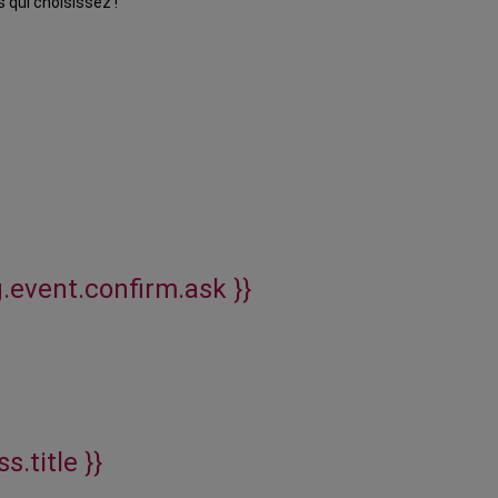
 qui choisissez !
g.event.confirm.ask }}
s.title }}