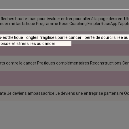
flèches haut et bas pour évaluer entrer pour aller à la page désirée. Uti
ncer métastatique
Programme Rose Coaching Emploi
RoseApp l’appl
io-esthétique
ongles fragilisés par le cancer
perte de sourcils liée a
oisse et stress liés au cancer
ts contre le cancer
Pratiques complémentaires
Reconstructions
Can
rate
Je deviens ambassadrice
Je deviens une entreprise partenaire
Oc