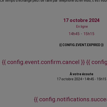
Ce temps d’échange peut se faire par téléphone ou en visio, c’est vous
17 octobre 2024
En ligne
14h45 - 15h15
{{ CONFIG.EVENT.EXPIRED }}
{{ config.event.confirm.cancel }}
{{ confi
À votre écoute
17 octobre 2024
•
14h45 - 15h15
{{ config.notifications.succes