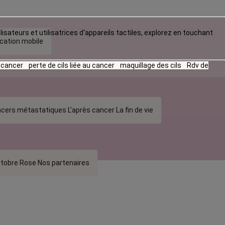
lisateurs et utilisatrices d‘appareils tactiles, explorez en touchant
ication mobile
u cancer
perte de cils liée au cancer
maquillage des cils
Rdv de
cers métastatiques
L’après cancer
La fin de vie
tobre Rose
Nos partenaires