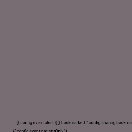
{{ config.event.alert }}
{{ bookmarked ? config.sharing.bookmar
{{ config.event.patientOnly }}