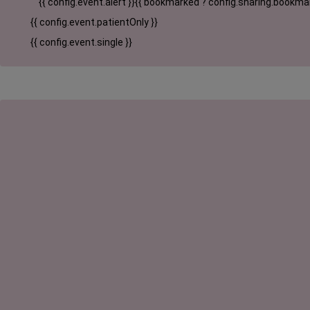
{{ config.event.alert }}
{{ bookmarked ? config.sharing.bookmar
{{ config.event.patientOnly }}
{{ config.event.single }}