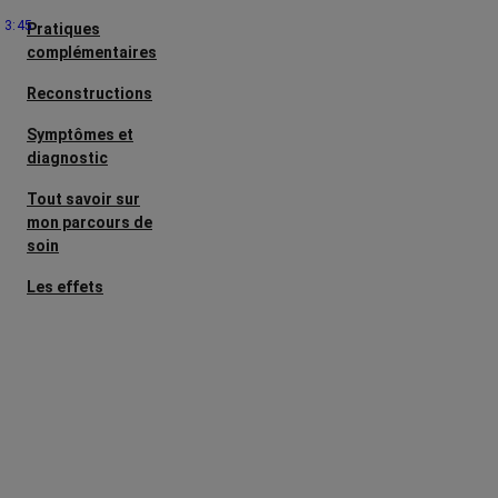
3:45
Pratiques
complémentaires
Reconstructions
Symptômes et
diagnostic
Tout savoir sur
mon parcours de
soin
Les effets
secondaires
Cancers
métastatiques
Facteurs de
risque et
prévention