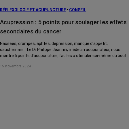
L’après cancer
RÉFLEXOLOGIE ET ACUPUNCTURE
•
CONSEIL
Traitements
contre le cancer
Acupression : 5 points pour soulager les effets
La vie autour
secondaires du cancer
Nausées, crampes, aphtes, dépression, manque d'appétit,
cauchemars... Le Dr Philippe Jeannin, médecin acupuncteur, nous
montre 5 points d’acupuncture, faciles à stimuler soi-même du bout
des doigts, pour soulager ces effets secondaires du cancer et de ses
15 novembre 2024
traitements.