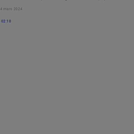
photobiomodulation.
4 mars 2024
02:10