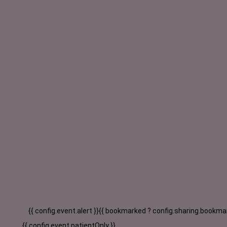
{{ config.event.alert }}
{{ bookmarked ? config.sharing.bookmar
{{ config.event.patientOnly }}