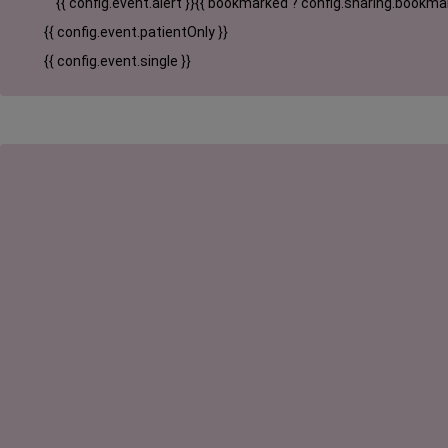
{{ config.event.alert }}
{{ bookmarked ? config.sharing.bookmar
{{ config.event.patientOnly }}
{{ config.event.single }}