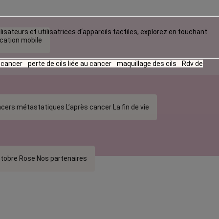
lisateurs et utilisatrices d‘appareils tactiles, explorez en touchant
ication mobile
u cancer
perte de cils liée au cancer
maquillage des cils
Rdv de
cers métastatiques
L’après cancer
La fin de vie
tobre Rose
Nos partenaires