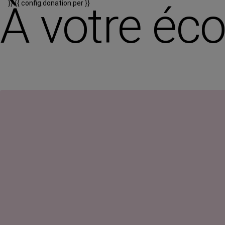
À votre éc
}}
{{ config.donation.per }}