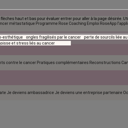
flèches haut et bas pour évaluer entrer pour aller à la page désirée. Uti
ncer métastatique
Programme Rose Coaching Emploi
RoseApp l’appl
io-esthétique
ongles fragilisés par le cancer
perte de sourcils liée a
oisse et stress liés au cancer
ts contre le cancer
Pratiques complémentaires
Reconstructions
Can
rate
Je deviens ambassadrice
Je deviens une entreprise partenaire
Oc