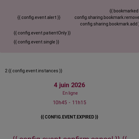
{{ bookmarked
{{ config.event.alert }}
config.sharing.bookmark.remove
config.sharing.bookmark.add 
{{ config.event.patientOnly }}
{{ config.event.single }}
2 {{ config.event.instances }}
4 juin 2026
En ligne
10h45 - 11h15
{{ CONFIG.EVENT.EXPIRED }}