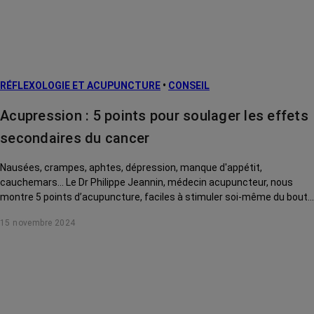
Facteurs de
risque et
prévention
L’après cancer
RÉFLEXOLOGIE ET ACUPUNCTURE
•
CONSEIL
Traitements
contre le cancer
Acupression : 5 points pour soulager les effets
La vie autour
secondaires du cancer
Nausées, crampes, aphtes, dépression, manque d'appétit,
cauchemars... Le Dr Philippe Jeannin, médecin acupuncteur, nous
montre 5 points d’acupuncture, faciles à stimuler soi-même du bout
des doigts, pour soulager ces effets secondaires du cancer et de ses
15 novembre 2024
traitements.