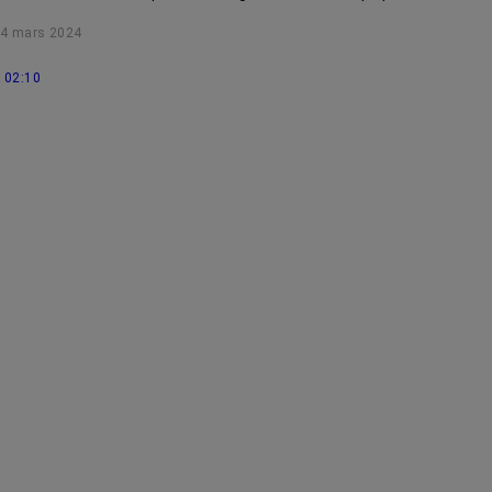
photobiomodulation.
4 mars 2024
02:10