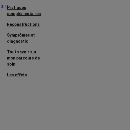
3:45
Pratiques
complémentaires
Reconstructions
Symptômes et
diagnostic
Tout savoir sur
mon parcours de
soin
Les effets
secondaires
Cancers
métastatiques
Facteurs de
risque et
prévention