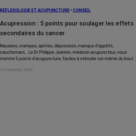
L’après cancer
RÉFLEXOLOGIE ET ACUPUNCTURE
•
CONSEIL
Traitements
contre le cancer
Acupression : 5 points pour soulager les effets
La vie autour
secondaires du cancer
Nausées, crampes, aphtes, dépression, manque d'appétit,
cauchemars... Le Dr Philippe Jeannin, médecin acupuncteur, nous
montre 5 points d’acupuncture, faciles à stimuler soi-même du bout
des doigts, pour soulager ces effets secondaires du cancer et de ses
15 novembre 2024
traitements.