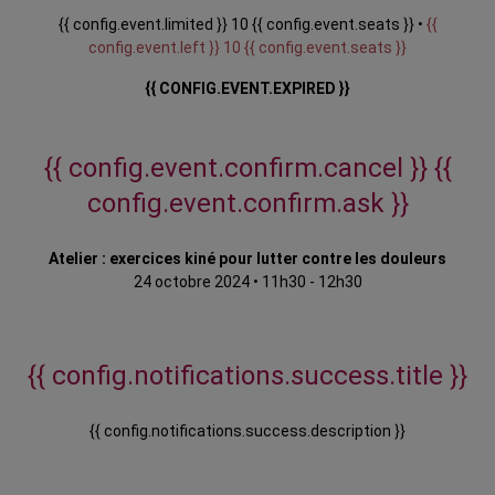
{{ config.event.limited }} 10 {{ config.event.seats }} •
{{
config.event.left }} 10 {{ config.event.seats }}
{{ CONFIG.EVENT.EXPIRED }}
{{ config.event.confirm.cancel }}
{{
config.event.confirm.ask }}
Atelier : exercices kiné pour lutter contre les douleurs
24 octobre 2024
•
11h30 - 12h30
{{ config.notifications.success.title }}
{{ config.notifications.success.description }}