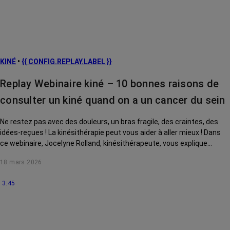
Facteurs de
risque et
prévention
L’après cancer
KINÉ
•
{{ CONFIG.REPLAY.LABEL }}
Traitements
contre le cancer
Replay Webinaire kiné – 10 bonnes raisons de
La vie autour
consulter un kiné quand on a un cancer du sein
Ne restez pas avec des douleurs, un bras fragile, des craintes, des
idées-reçues ! La kinésithérapie peut vous aider à aller mieux ! Dans
ce webinaire, Jocelyne Rolland, kinésithérapeute, vous explique
comment.
18 mars 2026
3:45