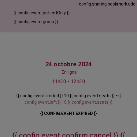
config.sharing.bookmark.add 
{{ config.event.patientOnly }}
{{ config.event.group }}
24 octobre 2024
En ligne
11h30 - 12h30
{{ config.event.limited }} 10 {{ config.event.seats }} •
{{
config.event.left }} 10 {{ config.event.seats }}
{{ CONFIG.EVENT.EXPIRED }}
{{ config.event.confirm.cancel }}
{{