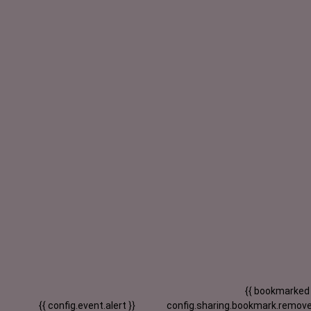
{{ bookmarked
{{ config.event.alert }}
config.sharing.bookmark.remove