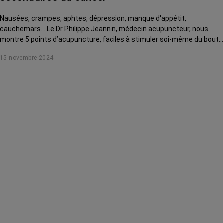
Nausées, crampes, aphtes, dépression, manque d'appétit,
cauchemars... Le Dr Philippe Jeannin, médecin acupuncteur, nous
montre 5 points d’acupuncture, faciles à stimuler soi-même du bout
des doigts, pour soulager ces effets secondaires du cancer et de ses
15 novembre 2024
traitements.